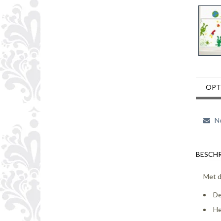
OPT
Ne
BESCHR
Met d
De
He