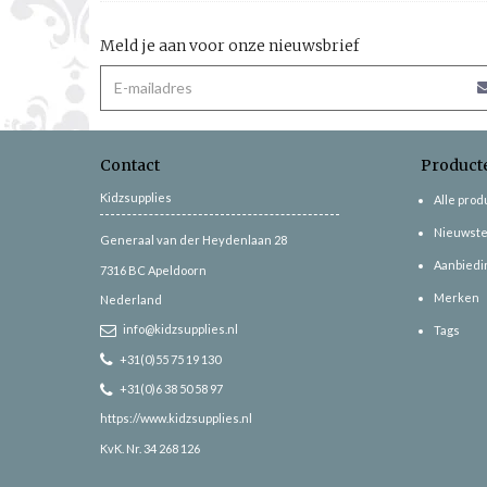
Meld je aan voor onze nieuwsbrief
Contact
Product
Kidzsupplies
Alle pro
Nieuwste
Generaal van der Heydenlaan 28
Aanbiedi
7316 BC
Apeldoorn
Merken
Nederland
info@kidzsupplies.nl
Tags
+31(0)55 75 19 130
+31(0)6 38 50 58 97
https://www.kidzsupplies.nl
KvK. Nr. 34 268 126