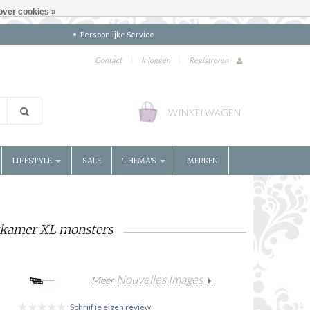
over cookies »
Persoonlijke Service
Contact
|
Inloggen
|
Registreren
WINKELWAGEN
LIFESTYLE
SALE
THEMA'S
MERKEN
erkamer XL monsters
Nouvelles Images
Meer
Schrijf je eigen review