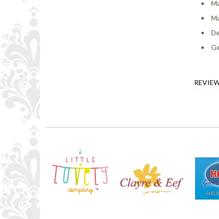
Ma
Ma
De
Ge
REVIE