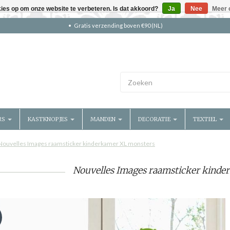
kies op om onze website te verbeteren. Is dat akkoord?
Ja
Nee
Meer 
Gratis verzending boven €90 (NL)
RS
KASTKNOPJES
MANDEN
DECORATIE
TEXTIEL
Nouvelles Images raamsticker kinderkamer XL monsters
Nouvelles Images raamsticker kind