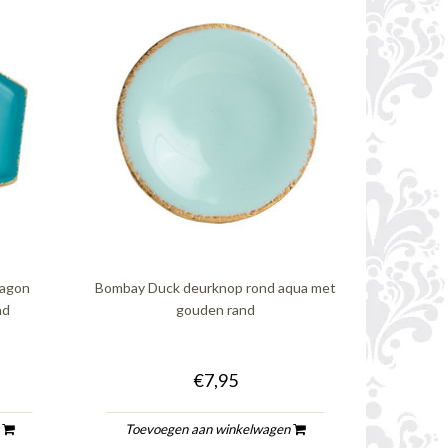
tagon
Bombay Duck deurknop rond aqua met
nd
gouden rand
€7,95
n
Toevoegen aan winkelwagen