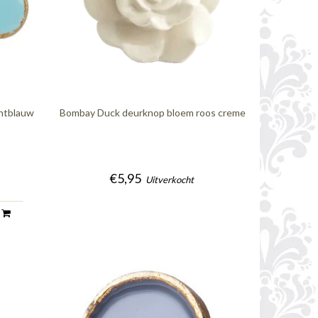
htblauw
Bombay Duck deurknop bloem roos creme
€5,95
Uitverkocht
n