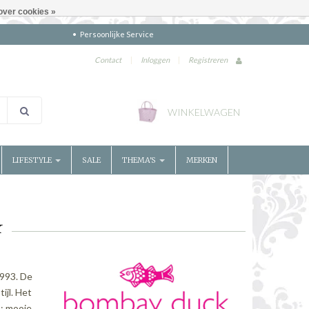
over cookies »
Persoonlijke Service
Contact
|
Inloggen
|
Registreren
WINKELWAGEN
LIFESTYLE
SALE
THEMA'S
MERKEN
k
1993. De
ijl. Het
s; mooie