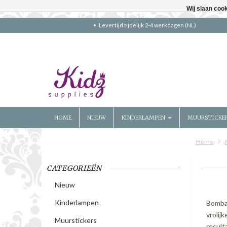
Wij slaan coo
Levertijd tijdelijk 2-4 werkdagen (NL)
HOME
NIEUW
KINDERLAMPEN
MUURSTICKE
Home
CATEGORIEËN
Nieuw
Kinderlampen
Bombay
vrolij
Muurstickers
result