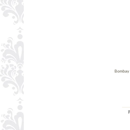
Bombay 
T