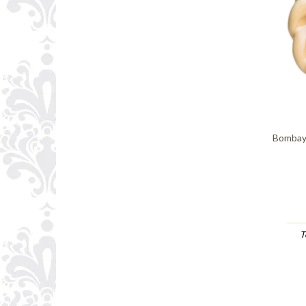
Bombay 
T