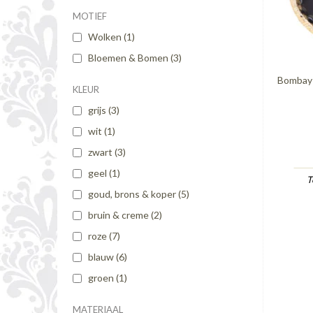
MOTIEF
Wolken
(1)
Bloemen & Bomen
(3)
Bombay 
KLEUR
grijs
(3)
wit
(1)
zwart
(3)
geel
(1)
T
goud, brons & koper
(5)
bruin & creme
(2)
roze
(7)
blauw
(6)
groen
(1)
MATERIAAL