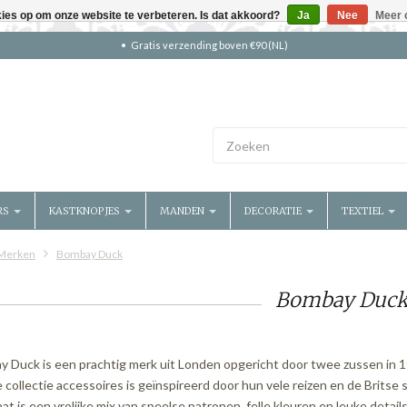
kies op om onze website te verbeteren. Is dat akkoord?
Ja
Nee
Meer 
Gratis verzending boven €90 (NL)
RS
KASTKNOPJES
MANDEN
DECORATIE
TEXTIEL
Merken
Bombay Duck
Bombay Duc
 Duck is een prachtig merk uit Londen opgericht door twee zussen in 
ke collectie accessoires is geïnspireerd door hun vele reizen en de Britse st
aat is een vrolijke mix van speelse patronen, felle kleuren en leuke detail