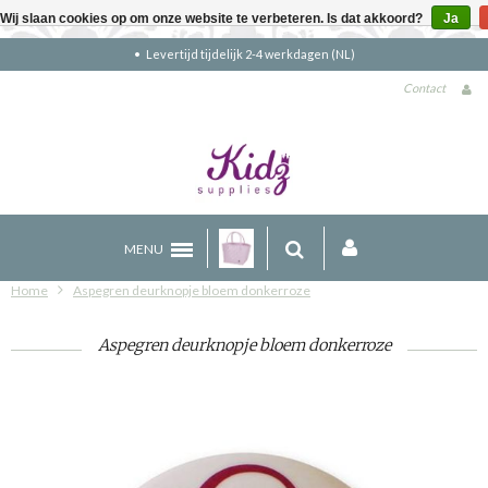
Wij slaan cookies op om onze website te verbeteren. Is dat akkoord?
Ja
NL)
Gratis verzending boven €90 (NL)
Contact
MENU
Home
Aspegren deurknopje bloem donkerroze
Aspegren deurknopje bloem donkerroze