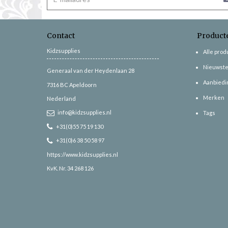
Contact
Product
Kidzsupplies
Alle pro
Nieuwste
Generaal van der Heydenlaan 28
Aanbiedi
7316 BC
Apeldoorn
Merken
Nederland
info@kidzsupplies.nl
Tags
+31(0)55 75 19 130
+31(0)6 38 50 58 97
https://www.kidzsupplies.nl
KvK. Nr. 34 268 126