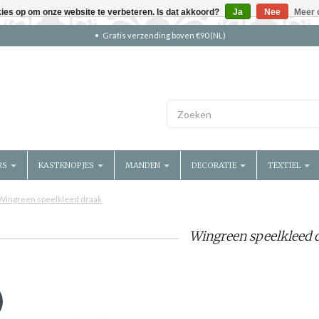
kies op om onze website te verbeteren. Is dat akkoord?
Ja
Nee
Meer 
Gratis verzending boven €90 (NL)
RS
KASTKNOPJES
MANDEN
DECORATIE
TEXTIEL
Wingreen speelkleed draak
Wingreen speelkleed 