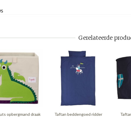
WS
Gerelateerde produ
outs opbergmand draak
Taftan beddengoed ridder
Tafta