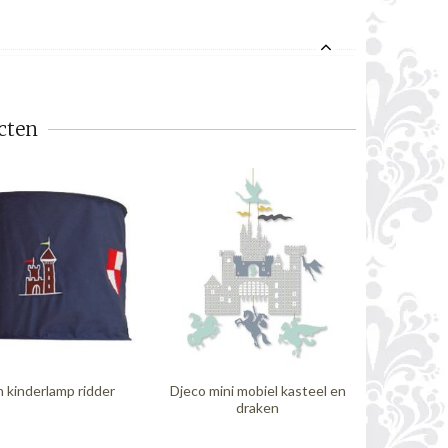
cten
SALE
n kinderlamp ridder
Djeco mini mobiel kasteel en
Kinde
draken