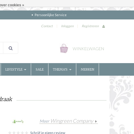
over cookies »
Persoonlijke Service
Contact
|
Inloggen
|
Registreren
WINKELWAGEN
LIFESTYLE
SALE
THEMA'S
MERKEN
draak
Wingreen Company
Meer
Schrijf je eigen review