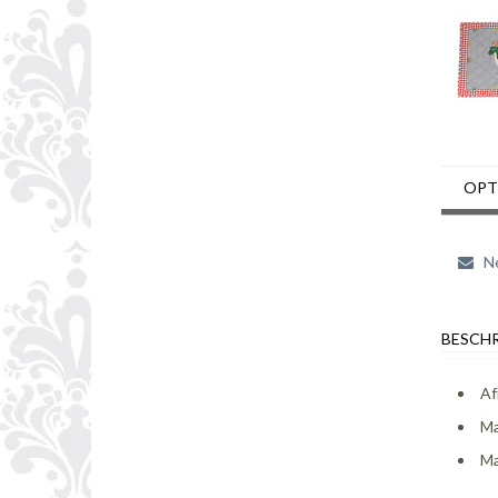
OPT
Ne
BESCHR
Af
Ma
Ma