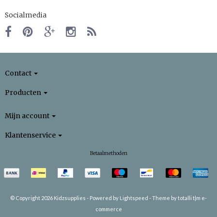
Socialmedia
Contact
Producten
Mijn account
Klantenservice
Betaalmethoden
© Copyright 2026 Kidzsupplies -
Powered by
Lightspeed
-
Theme by totalli t|m e-
commerce