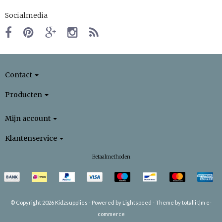
Socialmedia
Contact
Producten
Mijn account
Klantenservice
Betaalmethoden
© Copyright 2026 Kidzsupplies -
Powered by
Lightspeed
-
Theme by totalli t|m e-
commerce