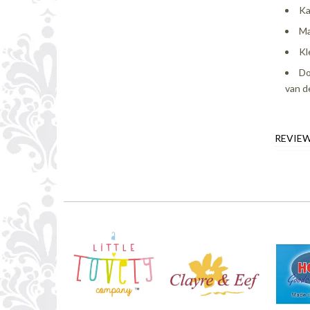
Ka
Ma
Kl
Do
van d
REVIE