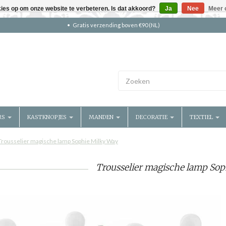
kies op om onze website te verbeteren. Is dat akkoord?
Ja
Nee
Meer 
Gratis verzending boven €90 (NL)
RS
KASTKNOPJES
MANDEN
DECORATIE
TEXTIEL
Trousselier magische lamp Sophie Milky Way
Trousselier magische lamp Sop