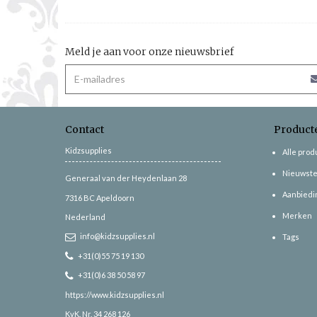
Meld je aan voor onze nieuwsbrief
Contact
Product
Kidzsupplies
Alle pro
Nieuwste
Generaal van der Heydenlaan 28
Aanbiedi
7316 BC
Apeldoorn
Merken
Nederland
info@kidzsupplies.nl
Tags
+31(0)55 75 19 130
+31(0)6 38 50 58 97
https://www.kidzsupplies.nl
KvK. Nr. 34 268 126