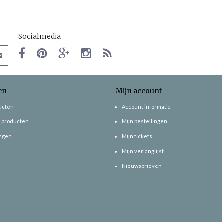
Socialmedia
en
Mijn account
ducten
Account informatie
 producten
Mijn bestellingen
ngen
Mijn tickets
Mijn verlanglijst
Nieuwsbrieven