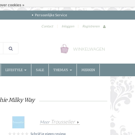
over cookies »
Persoonlijke Service
Contact
|
Inloggen
|
Registreren
WINKELWAGEN
LIFESTYLE
SALE
THEMA'S
MERKEN
hie Milky Way
Trousselier
Meer
Schrijf je eigen review