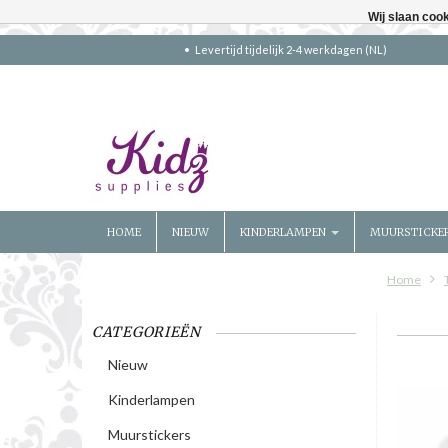
Wij slaan coo
Levertijd tijdelijk 2-4 werkdagen (NL)
HOME
NIEUW
KINDERLAMPEN
MUURSTICKE
Home
CATEGORIEËN
Nieuw
Kinderlampen
Muurstickers