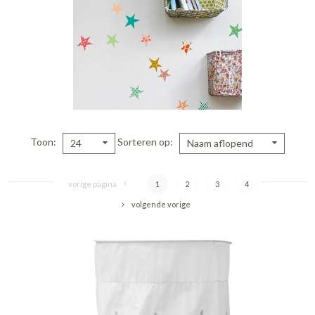
Toon
Sorteren op
24
Naam aflopend
vorige pagina
1
2
3
4
volgende vorige