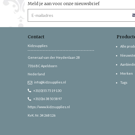
Meld je aan voor onze nieuwsbrief
Contact
Product
Kidzsupplies
Alle pro
Nieuwste
Generaal van der Heydenlaan 28
Aanbiedi
7316 BC
Apeldoorn
Merken
Nederland
info@kidzsupplies.nl
Tags
+31(0)55 75 19 130
+31(0)6 38 50 58 97
https://www.kidzsupplies.nl
KvK. Nr. 34 268 126