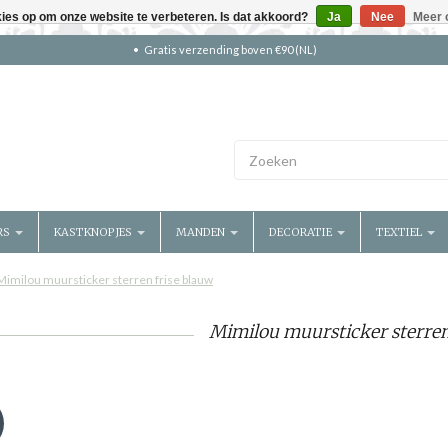
kies op om onze website te verbeteren. Is dat akkoord?
Ja
Nee
Meer 
Gratis verzending boven €90 (NL)
RS
KASTKNOPJES
MANDEN
DECORATIE
TEXTIEL
Mimilou muursticker sterren frise blauw
Mimilou muursticker sterren