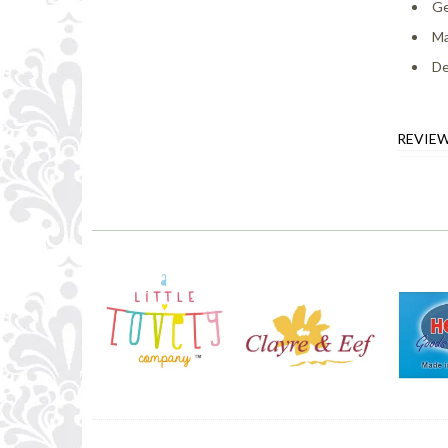
Ge
Ma
De
REVIE