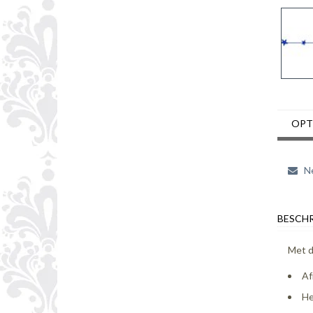
OPT
Ne
BESCHR
Met d
Af
He