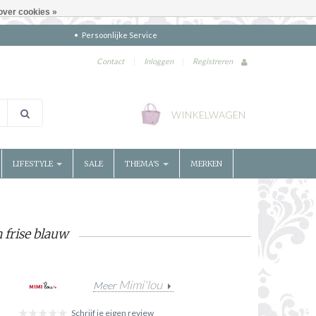
over cookies »
Persoonlijke Service
Contact
|
Inloggen
|
Registreren
WINKELWAGEN
LIFESTYLE
SALE
THEMA'S
MERKEN
 frise blauw
Mimi'lou
Meer
Schrijf je eigen review