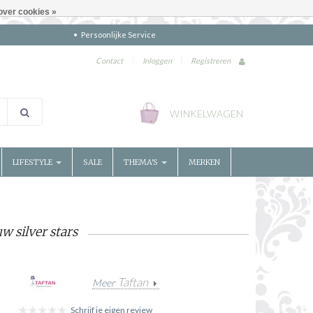
over cookies »
Persoonlijke Service
Contact
|
Inloggen
|
Registreren
WINKELWAGEN
LIFESTYLE
SALE
THEMA'S
MERKEN
 silver stars
Taftan
Meer
Schrijf je eigen review