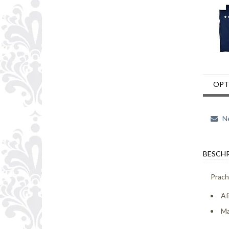
OPT
Ne
BESCHR
Prach
Af
Ma