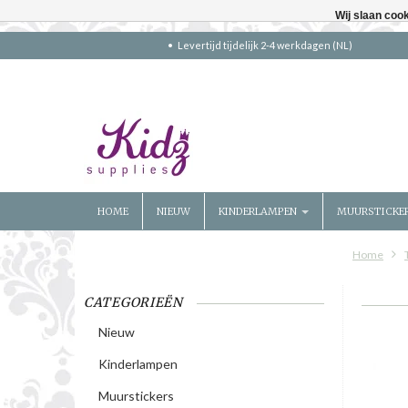
Wij slaan coo
Levertijd tijdelijk 2-4 werkdagen (NL)
HOME
NIEUW
KINDERLAMPEN
MUURSTICKE
Home
CATEGORIEËN
Nieuw
Kinderlampen
Muurstickers