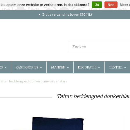
kies op om onze website te verbeteren. Is dat akkoord?
Ja
Nee
Meer 
Gratis verzending boven €90 (NL)
RS
KASTKNOPJES
MANDEN
DECORATIE
TEXTIEL
Taftan beddengoed donkerblauw silver stars
Taftan beddengoed donkerblauw