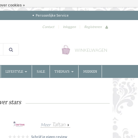
over cookies »
Persoonlijke Service
Contact
|
Inloggen
|
Registreren
WINKELWAGEN
LIFESTYLE
SALE
THEMA'S
MERKEN
ver stars
Taftan
Meer
Schrijf je eigen review