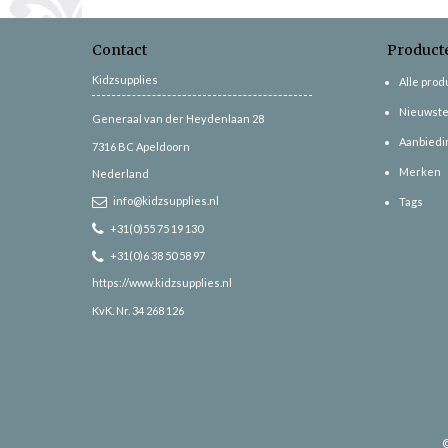
Contact
Product
Kidzsupplies
Alle pro
Nieuwste
Generaal van der Heydenlaan 28
Aanbiedi
7316 BC
Apeldoorn
Merken
Nederland
info@kidzsupplies.nl
Tags
+31(0)55 75 19 130
+31(0)6 38 50 58 97
https://www.kidzsupplies.nl
KvK. Nr. 34 268 126
©