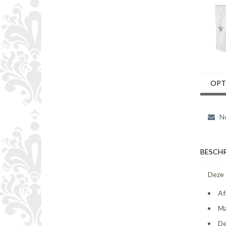
OPT
Ne
BESCHR
Deze 
Af
Ma
De