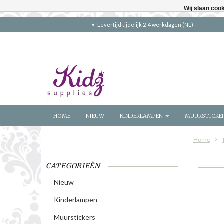
Wij slaan coo
Levertijd tijdelijk 2-4 werkdagen (NL)
HOME
NIEUW
KINDERLAMPEN
MUURSTICKE
Home
CATEGORIEËN
Nieuw
Kinderlampen
Muurstickers