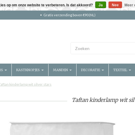
kies op om onze website te verbeteren. Is dat akkoord?
Ja
Nee
Meer 
Gratis verzending boven €90 (NL)
RS
KASTKNOPJES
MANDEN
DECORATIE
TEXTIEL
Taftan kinderlamp wit silver stars
Taftan kinderlamp wit sil