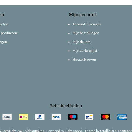
en
Mijn account
ducten
Account informatie
 producten
Mijn bestellingen
ngen
Mijn tickets
Mijn verlanglijst
Nieuwsbrieven
Betaalmethoden
 Copyright 2026 Kidzsupplies -
Powered by
Lightspeed
-
Theme by totalli t|m e-commer