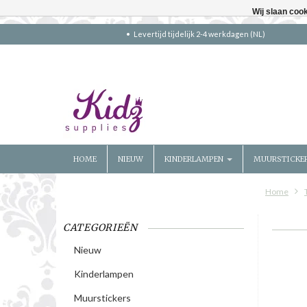
Wij slaan coo
Levertijd tijdelijk 2-4 werkdagen (NL)
HOME
NIEUW
KINDERLAMPEN
MUURSTICKE
Home
CATEGORIEËN
Nieuw
Kinderlampen
Muurstickers