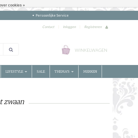
over cookies »
Persoonlijke Service
Contact
|
Inloggen
|
Registreren
WINKELWAGEN
LIFESTYLE
SALE
THEMA'S
MERKEN
t zwaan