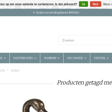
kies op om onze website te verbeteren. Is dat akkoord?
Ja
Nee
Meer 
Gratis verzending boven €90 (NL)
RS
KASTKNOPJES
MANDEN
DECORATIE
TEXTIEL
Tags
zwaan
Producten getagd me