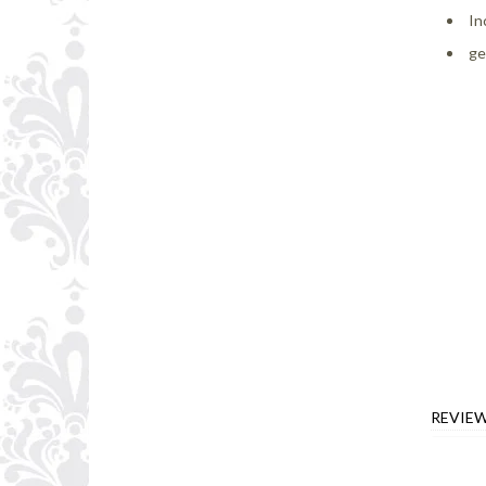
In
ge
REVIE