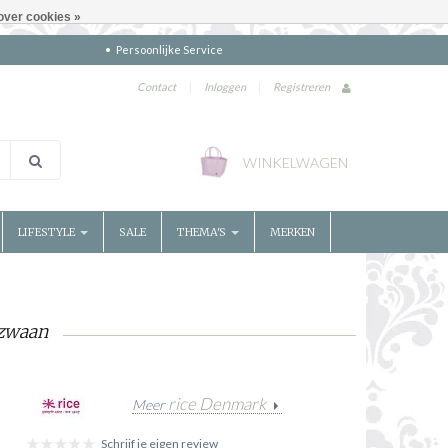
over cookies »
Persoonlijke Service
Contact
|
Inloggen
|
Registreren
WINKELWAGEN
LIFESTYLE
SALE
THEMA'S
MERKEN
 zwaan
rice Denmark
Meer
Schrijf je eigen review