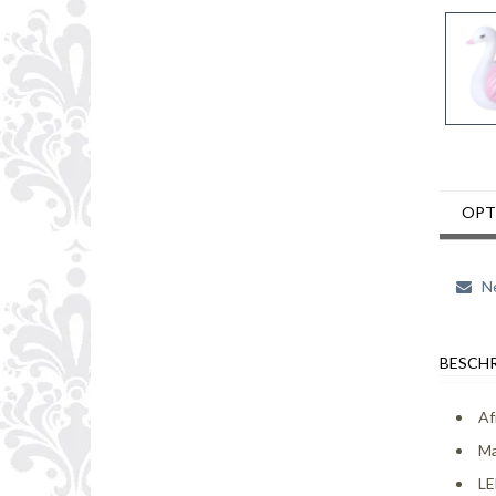
OPT
Ne
BESCHR
Af
Ma
LE