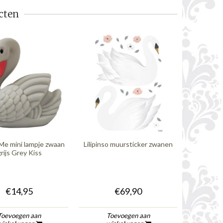
cten
Me mini lampje zwaan
Lilipinso muursticker zwanen
Lilipinso
rijs Grey Kiss
€14,95
€69,90
Toevoegen aan
Toevoegen aan
To