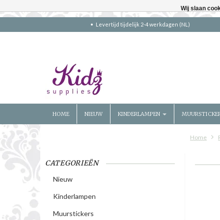
Wij slaan coo
Levertijd tijdelijk 2-4 werkdagen (NL)
HOME
NIEUW
KINDERLAMPEN
MUURSTICKE
Home
CATEGORIEËN
Nieuw
Kinderlampen
Muurstickers