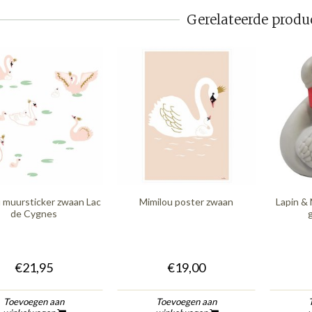
Gerelateerde produ
 muursticker zwaan Lac
Mimilou poster zwaan
Lapin & 
de Cygnes
g
€21,95
€19,00
Toevoegen aan
Toevoegen aan