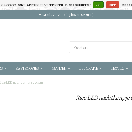
kies op om onze website te verbeteren. Is dat akkoord?
Ja
Nee
Meer 
Gratis verzending boven €90 (NL)
RS
KASTKNOPJES
MANDEN
DECORATIE
TEXTIEL
Rice LED nachtlampje zwaan
Rice LED nachtlampje