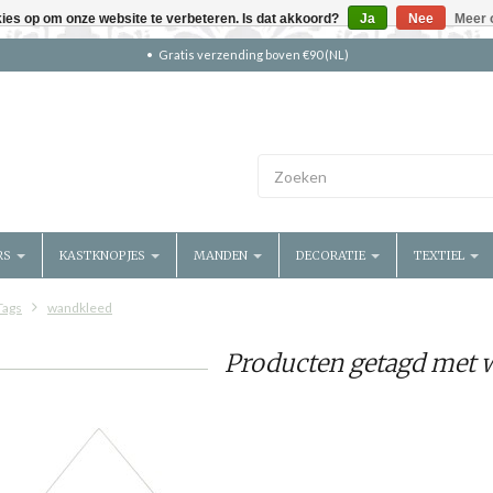
kies op om onze website te verbeteren. Is dat akkoord?
Ja
Nee
Meer 
Gratis verzending boven €90 (NL)
RS
KASTKNOPJES
MANDEN
DECORATIE
TEXTIEL
Tags
wandkleed
Producten getagd met 