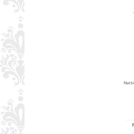
Natti
T