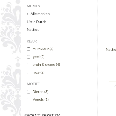
MERKEN
Alle merken
Little Dutch
Nattiot
KLEUR
multikleur
(4)
Natti
geel
(2)
bruin & creme
(4)
roze
(2)
MOTIEF
T
Dieren
(3)
Vogels
(1)
RECENT BEKEKEN