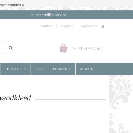
over cookies »
Persoonlijke Service
Contact
|
Inloggen
|
Registreren
WINKELWAGEN
LIFESTYLE
SALE
THEMA'S
MERKEN
wandkleed