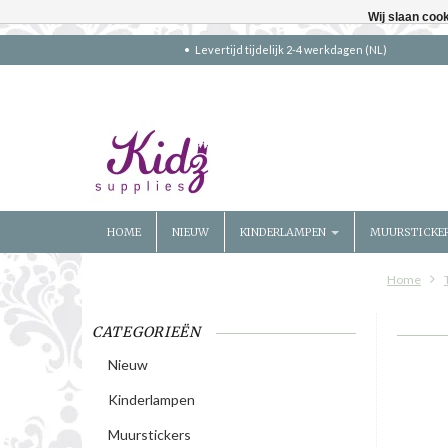
Wij slaan coo
Levertijd tijdelijk 2-4 werkdagen (NL)
HOME
NIEUW
KINDERLAMPEN
MUURSTICKE
Home
CATEGORIEËN
Nieuw
Kinderlampen
Muurstickers