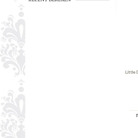
Little
T