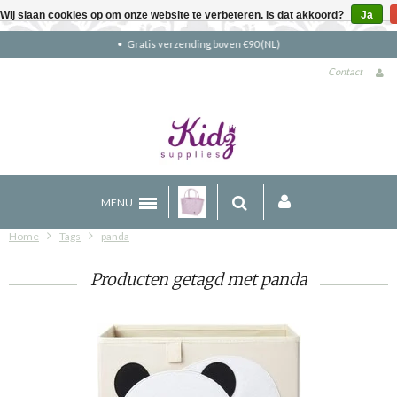
Wij slaan cookies op om onze website te verbeteren. Is dat akkoord?
Ja
Gratis verzending boven €90 (NL)
Contact
MENU
Home
Tags
panda
Producten getagd met panda