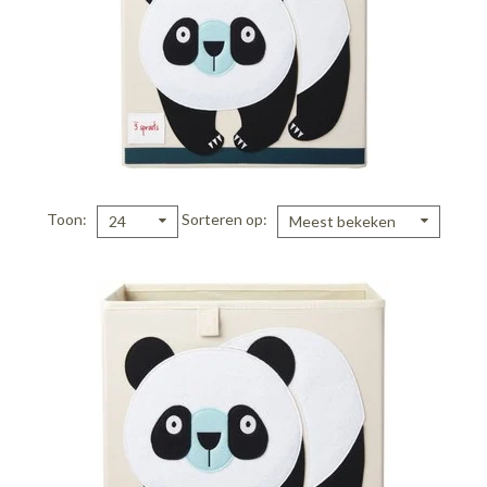
Toon
Sorteren op
24
Meest bekeken