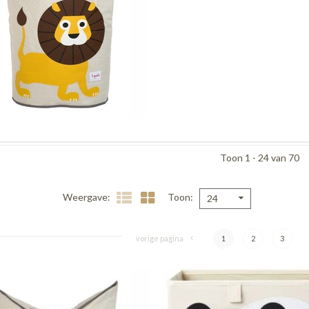
Toon 1 - 24 van 70
Weergave
Toon
24
vorige pagina
1
2
3