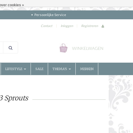
over cookies »
Persoonlijke Service
Contact
|
Inloggen
|
Registreren
WINKELWAGEN
LIFESTYLE
SALE
THEMA'S
MERKEN
3 Sprouts