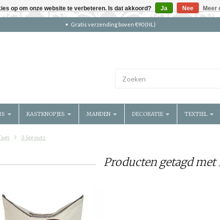
kies op om onze website te verbeteren. Is dat akkoord?
Ja
Nee
Meer 
Gratis verzending boven €90 (NL)
RS
KASTKNOPJES
MANDEN
DECORATIE
TEXTIEL
Tags
3 Sprouts
Producten getagd met 