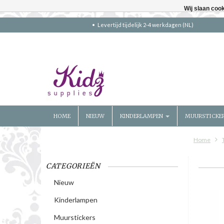
Wij slaan coo
Levertijd tijdelijk 2-4 werkdagen (NL)
HOME
NIEUW
KINDERLAMPEN
MUURSTICKE
Home
CATEGORIEËN
Nieuw
Kinderlampen
Muurstickers