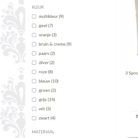
KLEUR
multikleur
(9)
geel
(7)
oranje
(3)
bruin & creme
(9)
paars
(2)
zilver
(2)
roze
(8)
3 Spr
blauw
(10)
groen
(2)
grijs
(14)
wit
(3)
T
zwart
(4)
MATERIAAL