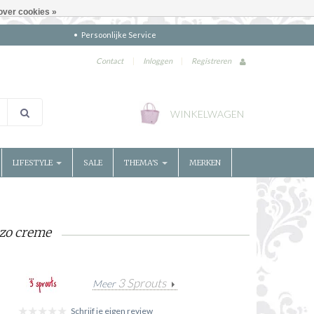
over cookies »
Persoonlijke Service
Contact
|
Inloggen
|
Registreren
WINKELWAGEN
LIFESTYLE
SALE
THEMA'S
MERKEN
zzo creme
3 Sprouts
Meer
Schrijf je eigen review