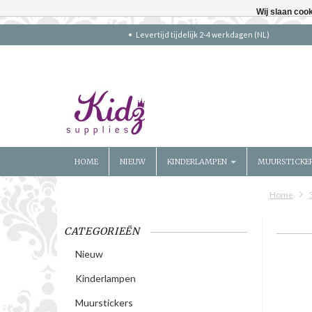
Wij slaan coo
Levertijd tijdelijk 2-4 werkdagen (NL)
HOME
NIEUW
KINDERLAMPEN
MUURSTICKE
Home
CATEGORIEËN
Nieuw
Kinderlampen
Muurstickers