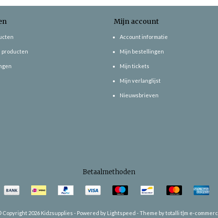
en
Mijn account
ducten
Account informatie
 producten
Mijn bestellingen
ngen
Mijn tickets
Mijn verlanglijst
Nieuwsbrieven
Betaalmethoden
 Copyright 2026 Kidzsupplies -
Powered by
Lightspeed
-
Theme by totalli t|m e-commer