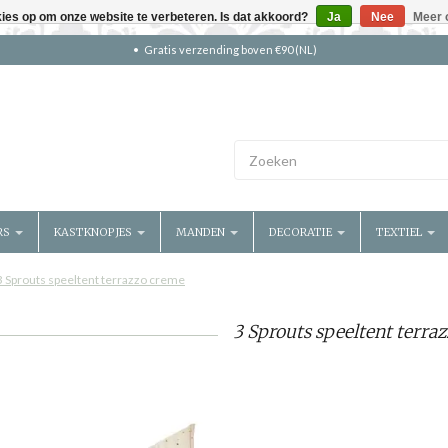
kies op om onze website te verbeteren. Is dat akkoord?
Ja
Nee
Meer 
Gratis verzending boven €90 (NL)
RS
KASTKNOPJES
MANDEN
DECORATIE
TEXTIEL
3 Sprouts speeltent terrazzo creme
3 Sprouts speeltent terra