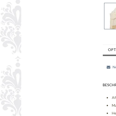
OPT
Ne
BESCHR
Af
Ma
He