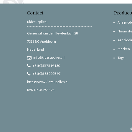
Contact
Product
Kidzsupplies
Alle pro
Nieuwste
Generaal van der Heydenlaan 28
Aanbiedi
7316 BC
Apeldoorn
Merken
Nederland
info@kidzsupplies.nl
Tags
+31(0)55 75 19 130
+31(0)6 38 50 58 97
https://www.kidzsupplies.nl
KvK. Nr. 34 268 126
©