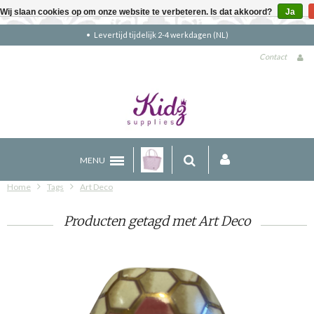
Wij slaan cookies op om onze website te verbeteren. Is dat akkoord?
Ja
ijdelijk 2-4 werkdagen (NL)
Gratis verze
Contact
MENU
Home
Tags
Art Deco
Producten getagd met Art Deco