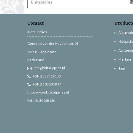
Contact
Product
Kidzsupplies
Alle pro
Nieuwste
Generaal van der Heydenlaan 28
Aanbiedi
7316 BC
Apeldoorn
Merken
Nederland
info@kidzsupplies.nl
Tags
+31(0)55 75 19 130
+31(0)6 38 50 58 97
https://www.kidzsupplies.nl
KvK. Nr. 34 268 126