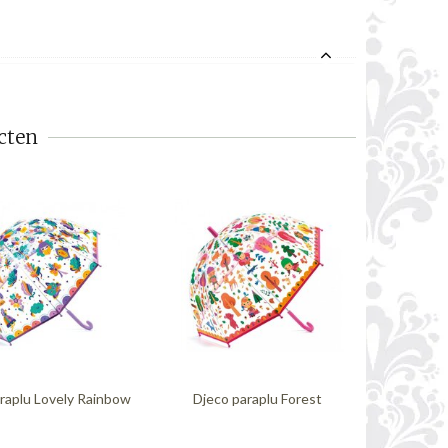
cten
raplu Lovely Rainbow
Djeco paraplu Forest
Djeco pa