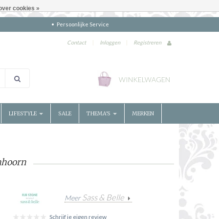
over cookies »
Persoonlijke Service
Contact
|
Inloggen
|
Registreren
WINKELWAGEN
LIFESTYLE
SALE
THEMA'S
MERKEN
enhoorn
Sass & Belle
Meer
Schrijf je eigen review