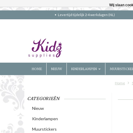
Wij slaan coo
Levertijd tijdelijk 2-4 werkdagen (NL)
HOME
NIEUW
KINDERLAMPEN
MUURSTICKE
Home
CATEGORIEËN
Nieuw
Kinderlampen
Muurstickers