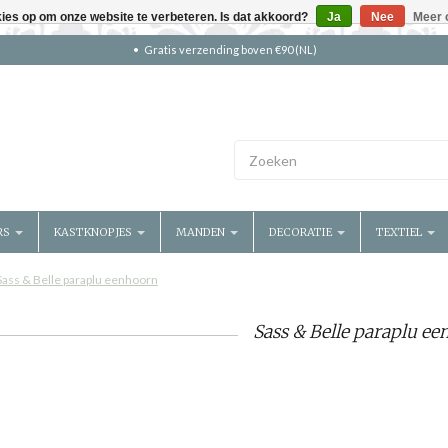
kies op om onze website te verbeteren. Is dat akkoord?
Ja
Nee
Meer 
Gratis verzending boven €90 (NL)
RS
KASTKNOPJES
MANDEN
DECORATIE
TEXTIEL
Sass & Belle paraplu eenhoorn
Sass & Belle paraplu e