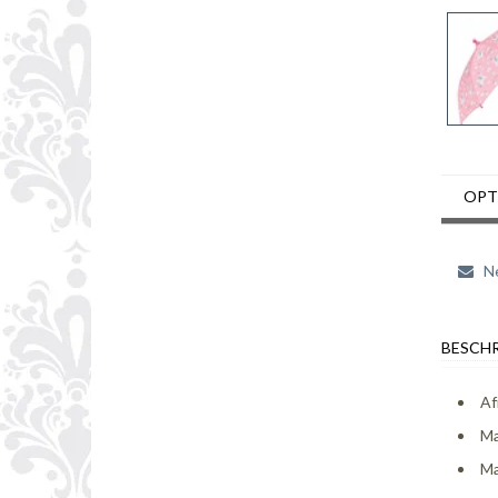
OPT
Ne
BESCHR
Af
Ma
Ma