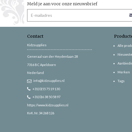
Meld je aan voor onze nieuwsbrief
Contact
Product
Kidzsupplies
Alle pro
Nieuwste
Generaal van der Heydenlaan 28
Aanbiedi
7316 BC
Apeldoorn
Merken
Nederland
info@kidzsupplies.nl
Tags
+31(0)55 75 19 130
+31(0)6 38 50 58 97
https://www.kidzsupplies.nl
KvK. Nr. 34 268 126