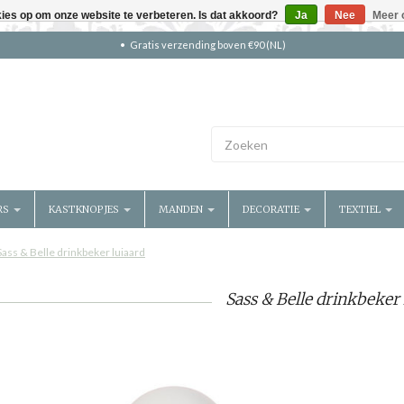
kies op om onze website te verbeteren. Is dat akkoord?
Ja
Nee
Meer 
Gratis verzending boven €90 (NL)
RS
KASTKNOPJES
MANDEN
DECORATIE
TEXTIEL
Sass & Belle drinkbeker luiaard
Sass & Belle drinkbeker 