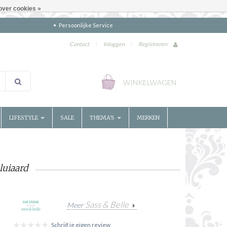
over cookies »
Persoonlijke Service
Contact
|
Inloggen
|
Registreren
WINKELWAGEN
LIFESTYLE
SALE
THEMA'S
MERKEN
luiaard
Sass & Belle
Meer
Schrijf je eigen review