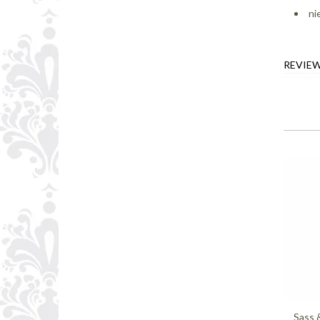
ni
REVIE
Sass 