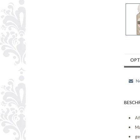
OPT
Ne
BESCHR
Af
Ma
ge