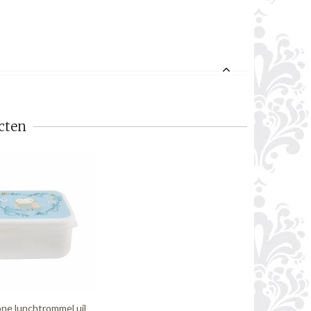
cten
ne lunchtrommel uil