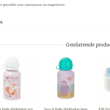
et geschikt voor vaatwasser en magnetron
WS
Gerelateerde produ
& Belle drinkbeker vos
Sass & Belle drinkbeker lama
RJB Sto