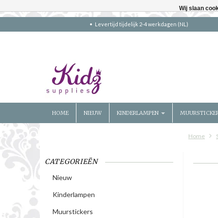
Wij slaan coo
Levertijd tijdelijk 2-4 werkdagen (NL)
HOME
NIEUW
KINDERLAMPEN
MUURSTICKE
Home
CATEGORIEËN
Nieuw
Kinderlampen
Muurstickers