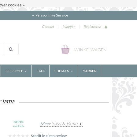
over cookies »
Persoonlijke Service
Contact
|
Inloggen
|
Registreren
WINKELWAGEN
LIFESTYLE
SALE
THEMA'S
MERKEN
r lama
Sass & Belle
Meer
Schrijf je eigen review