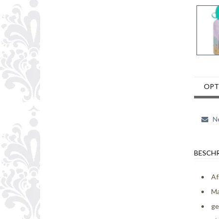
OPT
Ne
BESCHR
Af
Ma
ge