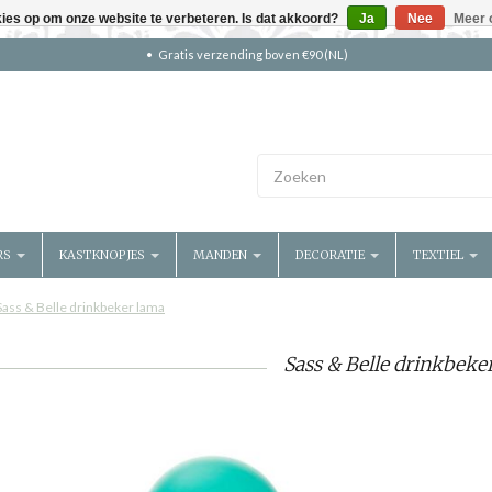
kies op om onze website te verbeteren. Is dat akkoord?
Ja
Nee
Meer 
Gratis verzending boven €90 (NL)
RS
KASTKNOPJES
MANDEN
DECORATIE
TEXTIEL
Sass & Belle drinkbeker lama
Sass & Belle drinkbeke