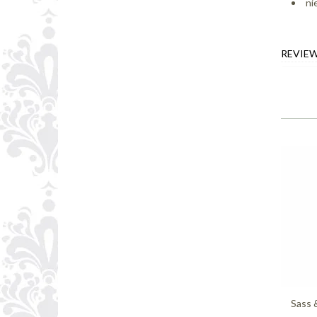
ni
REVIE
Sass 