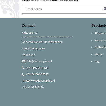
Contact
Product
Kidzsupplies
Alle pro
Nieuwste
Generaal van der Heydenlaan 28
Aanbiedi
7316 BC
Apeldoorn
Merken
Nederland
info@kidzsupplies.nl
Tags
+31(0)55 75 19 130
+31(0)6 38 50 58 97
https://www.kidzsupplies.nl
KvK. Nr. 34 268 126