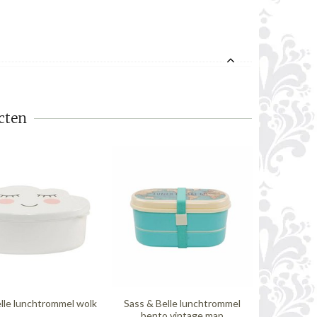
cten
lle lunchtrommel wolk
Sass & Belle lunchtrommel
bento vintage map