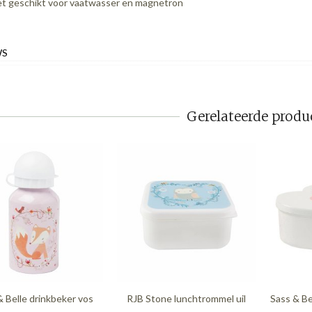
et geschikt voor vaatwasser en magnetron
WS
Gerelateerde produ
& Belle drinkbeker vos
RJB Stone lunchtrommel uil
Sass & Be