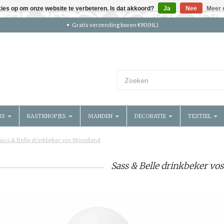
kies op om onze website te verbeteren. Is dat akkoord?
Ja
Nee
Meer 
Gratis verzending boven €90 (NL)
RS
KASTKNOPJES
MANDEN
DECORATIE
TEXTIEL
Sass & Belle drinkbeker vos Woodland
Sass & Belle drinkbeker vo