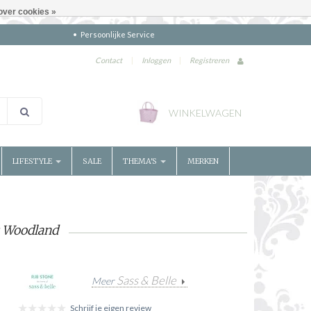
over cookies »
Persoonlijke Service
Contact
|
Inloggen
|
Registreren
WINKELWAGEN
LIFESTYLE
SALE
THEMA'S
MERKEN
s Woodland
Sass & Belle
Meer
Schrijf je eigen review