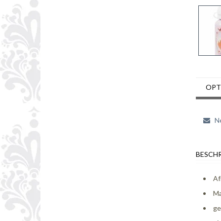
OPT
Ne
BESCHR
Af
Ma
ge