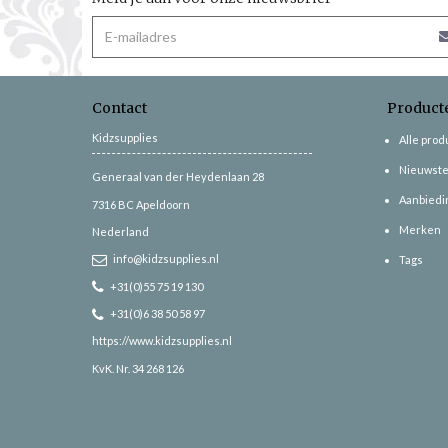
Contact
Product
Kidzsupplies
Alle pro
Nieuwste
Generaal van der Heydenlaan 28
Aanbiedi
7316 BC
Apeldoorn
Merken
Nederland
info@kidzsupplies.nl
Tags
+31(0)55 75 19 130
+31(0)6 38 50 58 97
https://www.kidzsupplies.nl
KvK. Nr. 34 268 126