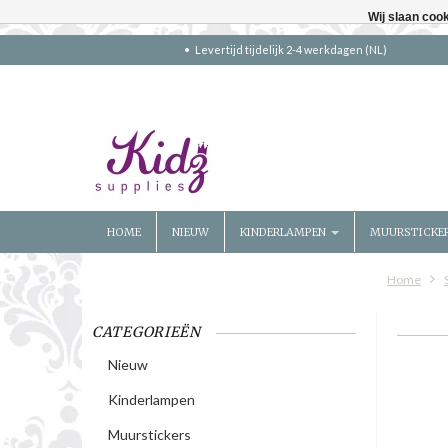
Wij slaan coo
Levertijd tijdelijk 2-4 werkdagen (NL)
HOME
NIEUW
KINDERLAMPEN
MUURSTICKE
Home
CATEGORIEËN
Nieuw
Kinderlampen
Muurstickers