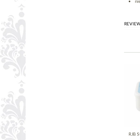
ni
REVIE
RJB S