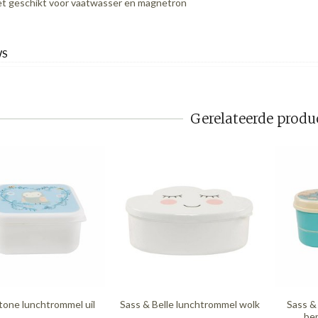
et geschikt voor vaatwasser en magnetron
WS
Gerelateerde produ
tone lunchtrommel uil
Sass & Belle lunchtrommel wolk
Sass &
be