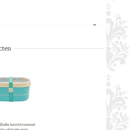
cten
 Belle lunchtrommel
nto vintage map