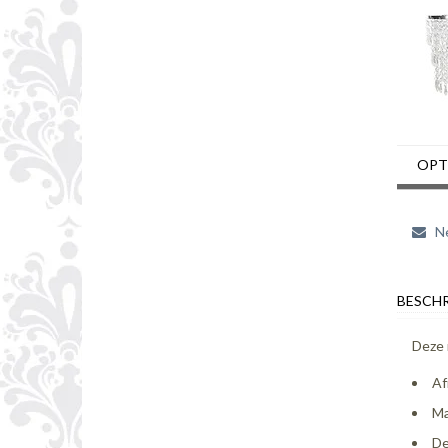
OPT
Ne
BESCHR
Deze 
Af
Ma
De