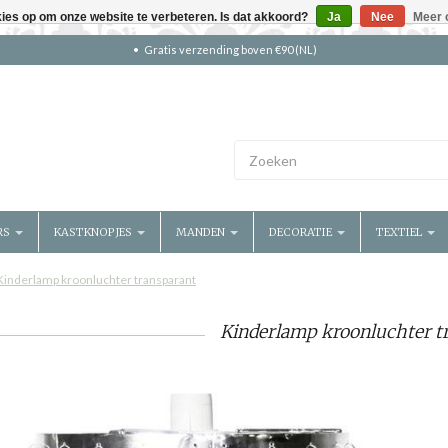
kies op om onze website te verbeteren. Is dat akkoord?
Ja
Nee
Meer 
Gratis verzending boven €90 (NL)
RS
KASTKNOPJES
MANDEN
DECORATIE
TEXTIEL
Kinderlamp kroonluchter transparant
Kinderlamp kroonluchter t