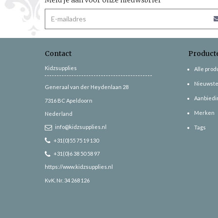
Contact
Product
Kidzsupplies
Alle pro
Nieuwste
Generaal van der Heydenlaan 28
Aanbiedi
7316 BC
Apeldoorn
Merken
Nederland
info@kidzsupplies.nl
Tags
+31(0)55 75 19 130
+31(0)6 38 50 58 97
https://www.kidzsupplies.nl
KvK. Nr. 34 268 126