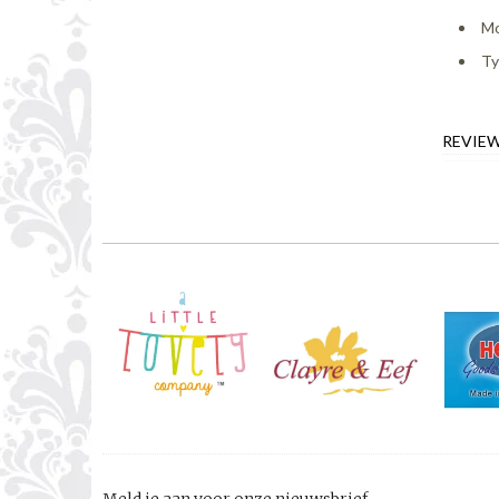
Mo
Ty
REVIE
Meld je aan voor onze nieuwsbrief