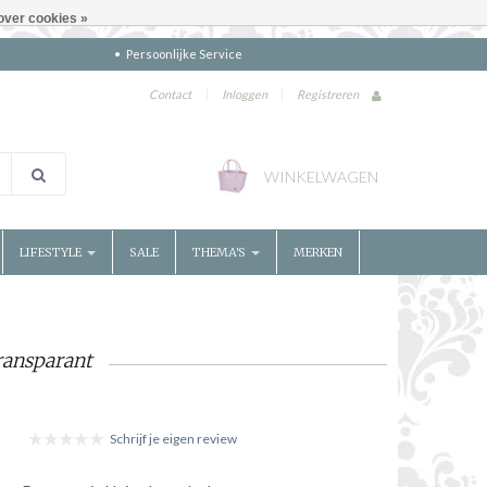
over cookies »
Persoonlijke Service
Contact
|
Inloggen
|
Registreren
WINKELWAGEN
LIFESTYLE
SALE
THEMA'S
MERKEN
ransparant
Schrijf je eigen review