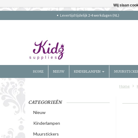
Wij slaan coo
Levertijd tijdelijk 2-4 werkdagen (NL)
HOME
NIEUW
KINDERLAMPEN
MUURSTICKE
Home
CATEGORIEËN
Nieuw
Kinderlampen
Muurstickers