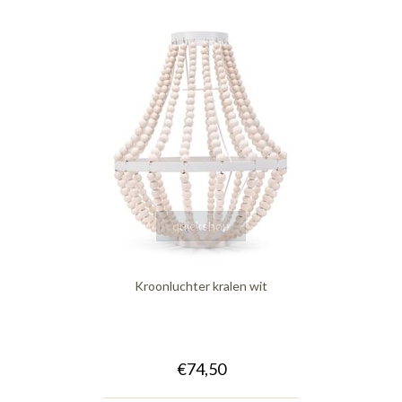
quickshop
Kroonluchter kralen wit
€74,50