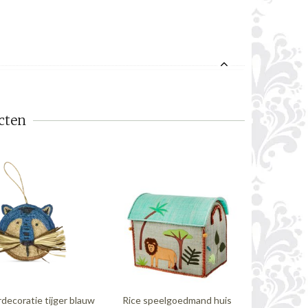
cten
decoratie tijger blauw
Rice speelgoedmand huis
Nattiot w