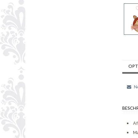
OPT
Ne
BESCHR
Af
Ma