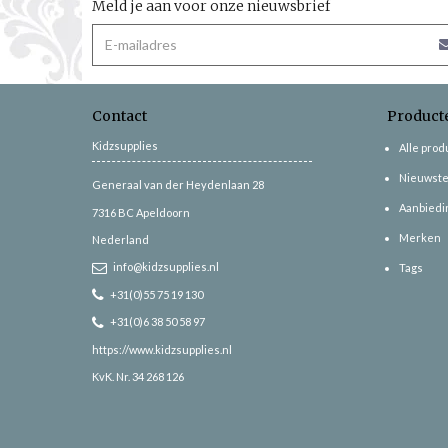
Meld je aan voor onze nieuwsbrief
Contact
Product
Kidzsupplies
Alle pro
Nieuwste
Generaal van der Heydenlaan 28
Aanbiedi
7316 BC
Apeldoorn
Merken
Nederland
info@kidzsupplies.nl
Tags
+31(0)55 75 19 130
+31(0)6 38 50 58 97
https://www.kidzsupplies.nl
KvK. Nr. 34 268 126