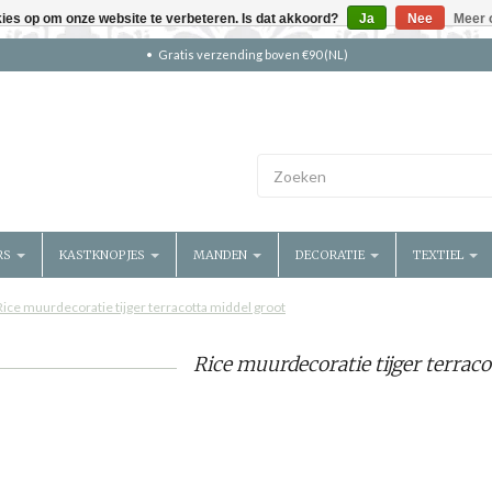
kies op om onze website te verbeteren. Is dat akkoord?
Ja
Nee
Meer 
Gratis verzending boven €90 (NL)
RS
KASTKNOPJES
MANDEN
DECORATIE
TEXTIEL
Rice muurdecoratie tijger terracotta middel groot
Rice muurdecoratie tijger terraco