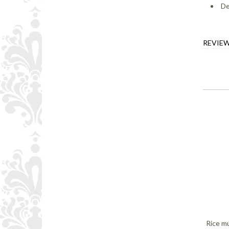
De
REVIE
Rice mu