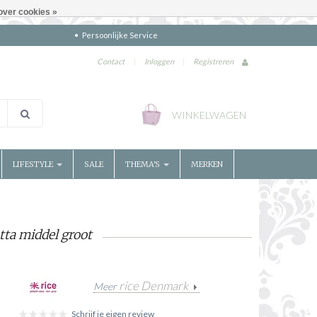
over cookies »
Persoonlijke Service
Contact
|
Inloggen
|
Registreren
WINKELWAGEN
LIFESTYLE
SALE
THEMA'S
MERKEN
tta middel groot
rice Denmark
Meer
Schrijf je eigen review