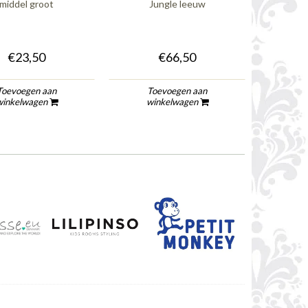
middel groot
Jungle leeuw
€23,50
€66,50
Toevoegen aan
Toevoegen aan
To
winkelwagen
winkelwagen
wi