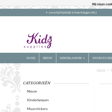
Wij slaan coo
Levertijd tijdelijk 2-4 werkdagen (NL)
HOME
NIEUW
KINDERLAMPEN
MUURSTICKE
Home
CATEGORIEËN
Nieuw
Kinderlampen
Muurstickers