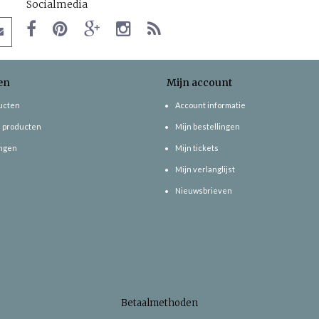
Socialmedia
en
Mijn account
ducten
Account informatie
 producten
Mijn bestellingen
ngen
Mijn tickets
Mijn verlanglijst
Nieuwsbrieven
Betaalmethoden