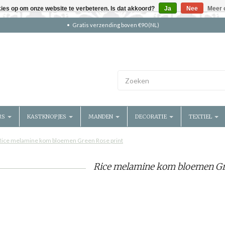
kies op om onze website te verbeteren. Is dat akkoord?
Ja
Nee
Meer 
Gratis verzending boven €90 (NL)
RS
KASTKNOPJES
MANDEN
DECORATIE
TEXTIEL
Rice melamine kom bloemen Green Rose print
Rice melamine kom bloemen Gr