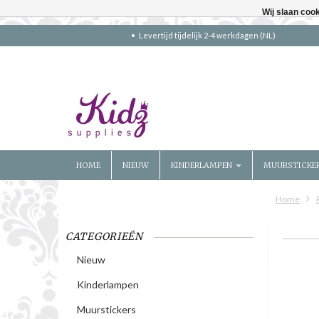
Wij slaan coo
Levertijd tijdelijk 2-4 werkdagen (NL)
HOME
NIEUW
KINDERLAMPEN
MUURSTICKE
Home
CATEGORIEËN
Nieuw
Kinderlampen
Muurstickers