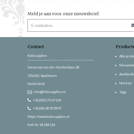
Meld je aan voor onze nieuwsbrief
Contact
Product
Kidzsupplies
Alle pro
Nieuwste
Generaal van der Heydenlaan 28
Aanbiedi
7316 BC
Apeldoorn
Merken
Nederland
info@kidzsupplies.nl
Tags
+31(0)55 75 19 130
+31(0)6 38 50 58 97
https://www.kidzsupplies.nl
KvK. Nr. 34 268 126