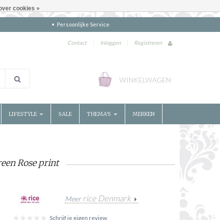
over cookies »
Persoonlijke Service
Contact
|
Inloggen
|
Registreren
WINKELWAGEN
LIFESTYLE
SALE
THEMA'S
MERKEN
een Rose print
rice Denmark
Meer
Schrijf je eigen review