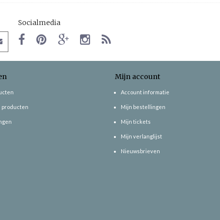
Socialmedia
en
Mijn account
ducten
Account informatie
 producten
Mijn bestellingen
ngen
Mijn tickets
Mijn verlanglijst
Nieuwsbrieven