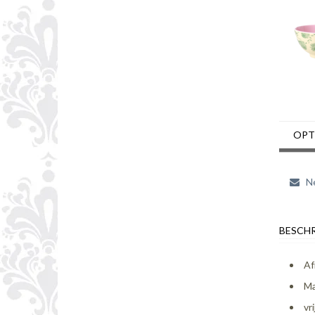
OPT
Ne
BESCHR
Af
Ma
vr