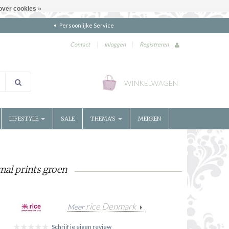
over cookies »
Persoonlijke Service
Contact
|
Inloggen
|
Registreren
WINKELWAGEN
LIFESTYLE
SALE
THEMA'S
MERKEN
al prints groen
rice Denmark
Meer
Schrijf je eigen review