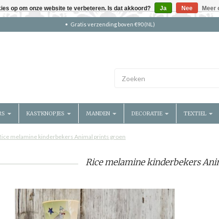
kies op om onze website te verbeteren. Is dat akkoord?
Ja
Nee
Meer 
Gratis verzending boven €90 (NL)
RS
KASTKNOPJES
MANDEN
DECORATIE
TEXTIEL
Rice melamine kinderbekers Animal prints groen
Rice melamine kinderbekers Anim