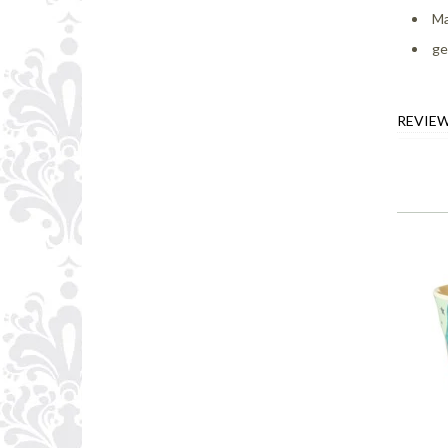
Ma
ge
REVIE