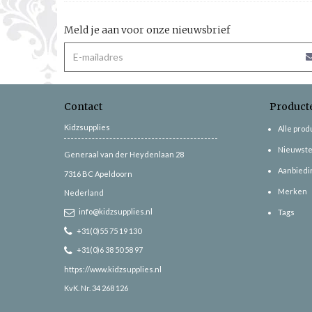
Meld je aan voor onze nieuwsbrief
Contact
Product
Kidzsupplies
Alle pro
Nieuwste
Generaal van der Heydenlaan 28
Aanbiedi
7316 BC
Apeldoorn
Merken
Nederland
info@kidzsupplies.nl
Tags
+31(0)55 75 19 130
+31(0)6 38 50 58 97
https://www.kidzsupplies.nl
KvK. Nr. 34 268 126