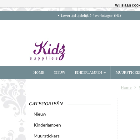
Wij slaan coo
Levertijd tijdelijk 2-4 werkdagen (NL)
HOME
NIEUW
KINDERLAMPEN
MUURSTICKE
Home
CATEGORIEËN
Nieuw
Kinderlampen
Muurstickers