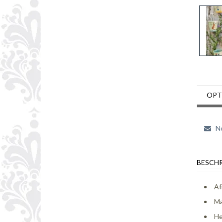
OPT
Ne
BESCHR
Af
Ma
He