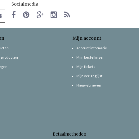
Socialmedia
en
Mijn account
ducten
Account informatie
 producten
Mijn bestellingen
ngen
Mijn tickets
Mijn verlanglijst
Nieuwsbrieven
Betaalmethoden