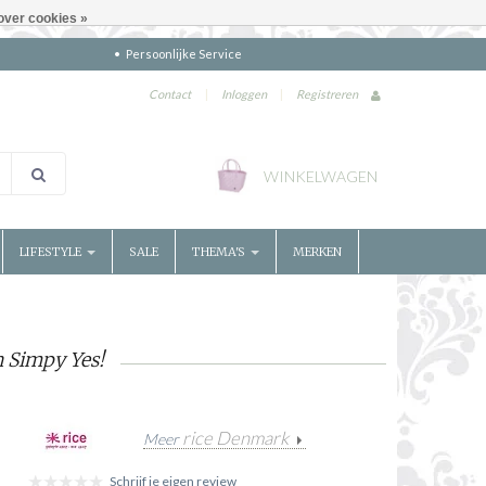
over cookies »
Persoonlijke Service
Contact
|
Inloggen
|
Registreren
WINKELWAGEN
LIFESTYLE
SALE
THEMA'S
MERKEN
 Simpy Yes!
rice Denmark
Meer
Schrijf je eigen review