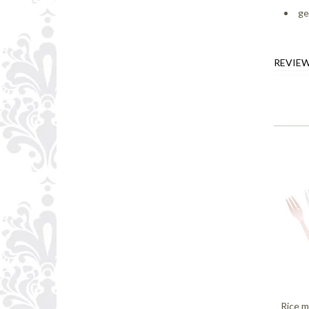
ge
REVIE
Rice m