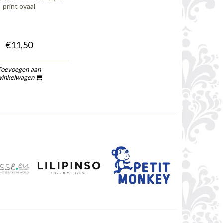
print ovaal
€11,50
Toevoegen aan
winkelwagen