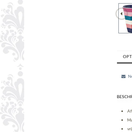
OPT
Ne
BESCHR
Af
Ma
vr