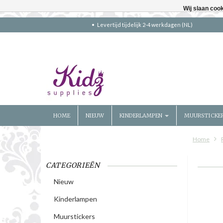
Wij slaan coo
Levertijd tijdelijk 2-4 werkdagen (NL)
HOME
NIEUW
KINDERLAMPEN
MUURSTICKE
Home
CATEGORIEËN
Nieuw
Kinderlampen
Muurstickers