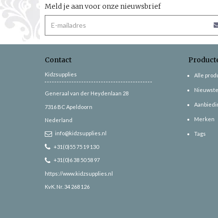
Meld je aan voor onze nieuwsbrief
Contact
Product
Kidzsupplies
Alle pro
Nieuwste
Generaal van der Heydenlaan 28
Aanbiedi
7316 BC
Apeldoorn
Merken
Nederland
info@kidzsupplies.nl
Tags
+31(0)55 75 19 130
+31(0)6 38 50 58 97
https://www.kidzsupplies.nl
KvK. Nr. 34 268 126