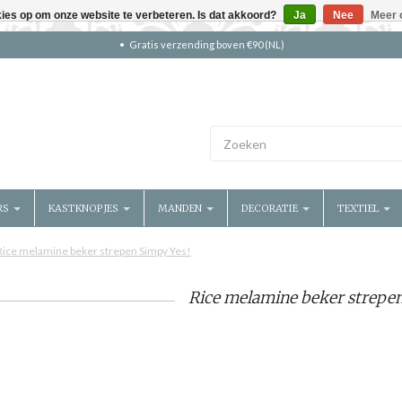
kies op om onze website te verbeteren. Is dat akkoord?
Ja
Nee
Meer 
Gratis verzending boven €90 (NL)
RS
KASTKNOPJES
MANDEN
DECORATIE
TEXTIEL
Rice melamine beker strepen Simpy Yes!
Rice melamine beker strepen