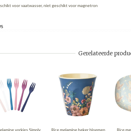
schikt voor vaatwasser, niet geschikt voor magnetron
WS
Gerelateerde produ
elamine vorkjes Simply
Rice melamine beker bloemen
Rice me