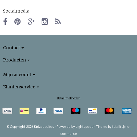
Socialmedia
Contact
Producten
Mijn account
Klantenservice
Betaalmethoden
© Copyright 2026 Kidzsupplies -
Powered by
Lightspeed
-
Theme by totalli t|m e-
commerce