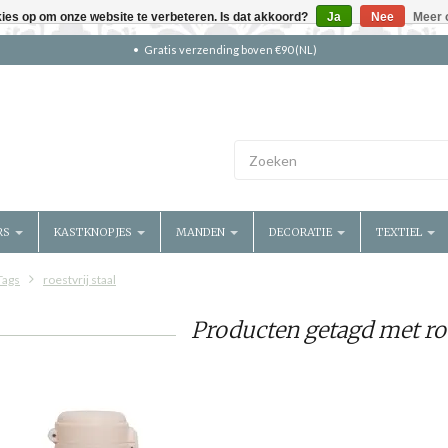
kies op om onze website te verbeteren. Is dat akkoord?
Ja
Nee
Meer 
Gratis verzending boven €90 (NL)
RS
KASTKNOPJES
MANDEN
DECORATIE
TEXTIEL
Tags
roestvrij staal
Producten getagd met roe