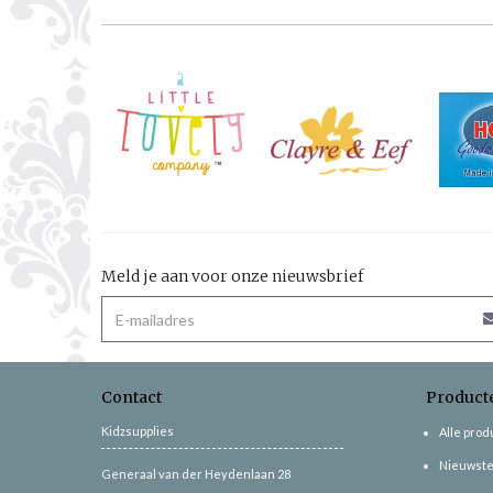
Meld je aan voor onze nieuwsbrief
Contact
Product
Kidzsupplies
Alle pro
Nieuwste
Generaal van der Heydenlaan 28