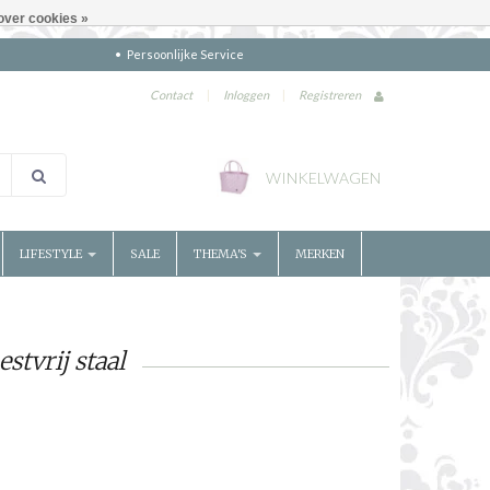
over cookies »
Persoonlijke Service
Contact
|
Inloggen
|
Registreren
WINKELWAGEN
LIFESTYLE
SALE
THEMA'S
MERKEN
stvrij staal