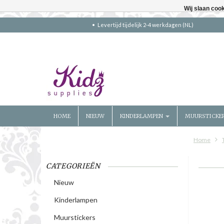
Wij slaan coo
Levertijd tijdelijk 2-4 werkdagen (NL)
HOME
NIEUW
KINDERLAMPEN
MUURSTICKE
Home
CATEGORIEËN
Nieuw
Kinderlampen
Muurstickers