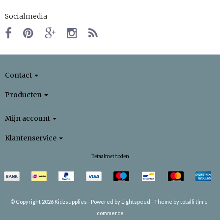
Socialmedia
Contact
Producten
Mijn account
Klantenservice
Betaalmethoden
© Copyright 2026 Kidzsupplies -
Powered by
Lightspeed
-
Theme by totalli t|m e-
commerce