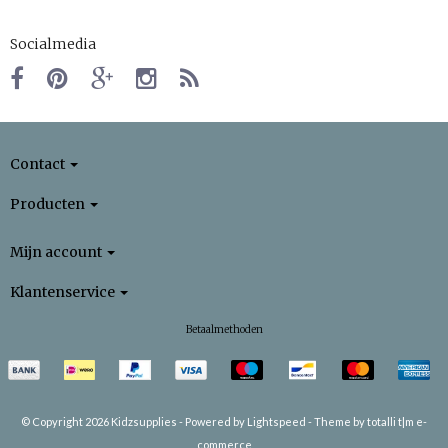
Socialmedia
Contact
Producten
Mijn account
Klantenservice
Betaalmethoden
© Copyright 2026 Kidzsupplies -
Powered by
Lightspeed
-
Theme by totalli t|m e-
commerce