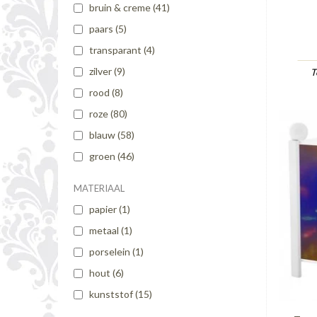
bruin & creme
(41)
paars
(5)
transparant
(4)
zilver
(9)
T
rood
(8)
roze
(80)
blauw
(58)
groen
(46)
MATERIAAL
papier
(1)
metaal
(1)
porselein
(1)
hout
(6)
kunststof
(15)