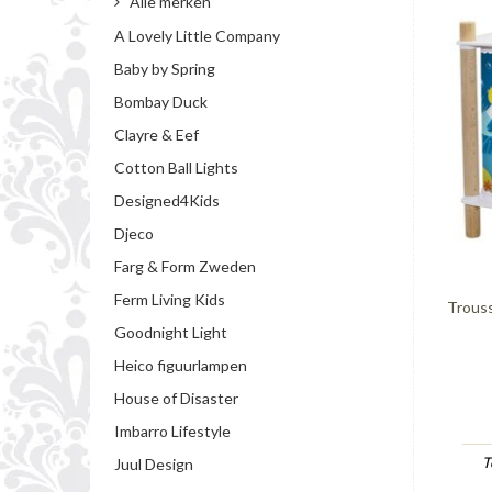
Alle merken
A Lovely Little Company
Baby by Spring
Bombay Duck
Clayre & Eef
Cotton Ball Lights
Designed4Kids
Djeco
Farg & Form Zweden
Ferm Living Kids
Trous
Goodnight Light
Heico figuurlampen
House of Disaster
Imbarro Lifestyle
T
Juul Design