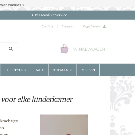
over cookies »
Persoonlijke Service
Contact
|
Inloggen
|
Registreren
WINKELWAGEN
LIFESTYLE
SALE
THEMA'S
MERKEN
g voor elke kinderkamer
 krachtige
een
ampen