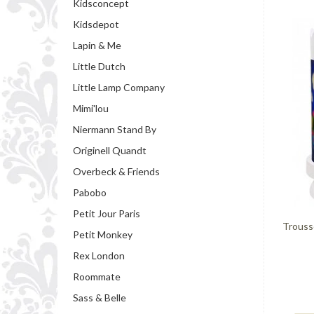
Kidsconcept
Kidsdepot
Lapin & Me
Little Dutch
Little Lamp Company
Mimi'lou
Niermann Stand By
Originell Quandt
Overbeck & Friends
Pabobo
Petit Jour Paris
Trousse
Petit Monkey
Rex London
Roommate
Sass & Belle