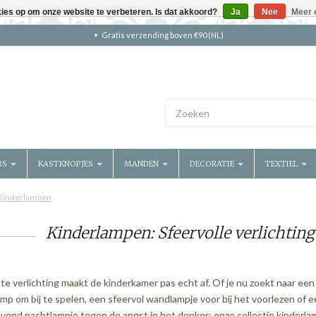
kies op om onze website te verbeteren. Is dat akkoord?
Ja
Nee
Meer 
Gratis verzending boven €90 (NL)
RS
KASTKNOPJES
MANDEN
DECORATIE
TEXTIEL
Kinderlampen
Kinderlampen: Sfeervolle verlichtin
ste verlichting maakt de kinderkamer pas echt af. Of je nu zoekt naar een
mp om bij te spelen, een sfeervol wandlampje voor bij het voorlezen of 
vend nachtlampje tegen de angst in het donker; onze collectie kinderl