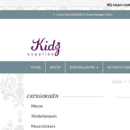
Wij slaan coo
Levertijd tijdelijk 2-4 werkdagen (NL)
HOME
NIEUW
KINDERLAMPEN
MUURSTICKE
Home
CATEGORIEËN
Nieuw
Kinderlampen
Muurstickers