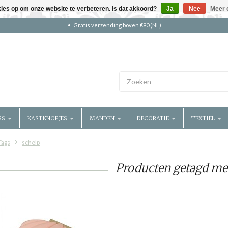
kies op om onze website te verbeteren. Is dat akkoord?
Ja
Nee
Meer 
Gratis verzending boven €90 (NL)
RS
KASTKNOPJES
MANDEN
DECORATIE
TEXTIEL
Tags
schelp
Producten getagd me