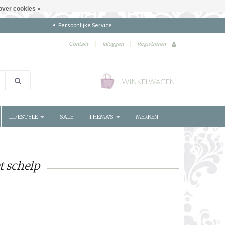
over cookies »
Persoonlijke Service
Contact
|
Inloggen
|
Registreren
WINKELWAGEN
LIFESTYLE
SALE
THEMA'S
MERKEN
t schelp