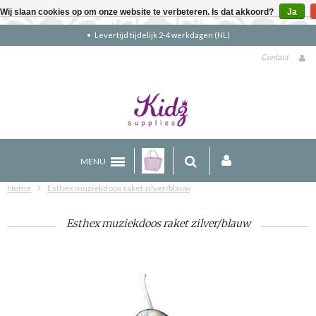
Wij slaan cookies op om onze website te verbeteren. Is dat akkoord?
Ja
4 werkdagen (NL)
Gratis verzending bove
Contact
MENU
Home
Esthex muziekdoos raket zilver/blauw
Esthex muziekdoos raket zilver/blauw