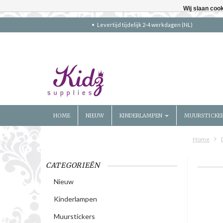
Wij slaan coo
Levertijd tijdelijk 2-4 werkdagen (NL)
HOME
NIEUW
KINDERLAMPEN
MUURSTICKE
Home
CATEGORIEËN
Nieuw
Kinderlampen
Muurstickers