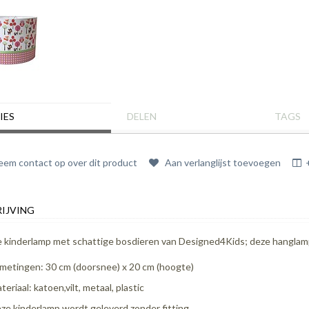
IES
DELEN
TAGS
em contact op over dit product
Aan verlanglijst toevoegen
IJVING
 kinderlamp met schattige bosdieren van Designed4Kids; deze hanglamp 
metingen: 30 cm (doorsnee) x 20 cm (hoogte)
teriaal: katoen,vilt, metaal, plastic
ze kinderlamp wordt geleverd zonder fitting