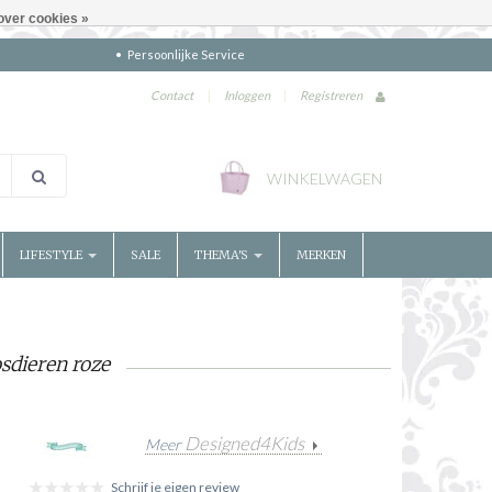
over cookies »
Persoonlijke Service
Contact
|
Inloggen
|
Registreren
WINKELWAGEN
LIFESTYLE
SALE
THEMA'S
MERKEN
sdieren roze
Designed4Kids
Meer
Schrijf je eigen review