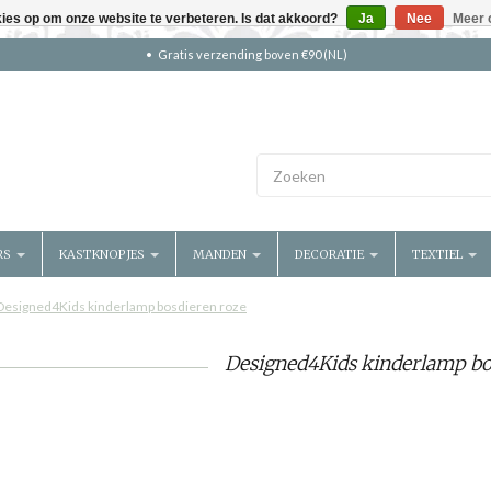
kies op om onze website te verbeteren. Is dat akkoord?
Ja
Nee
Meer 
Gratis verzending boven €90 (NL)
RS
KASTKNOPJES
MANDEN
DECORATIE
TEXTIEL
Designed4Kids kinderlamp bosdieren roze
Designed4Kids kinderlamp bo