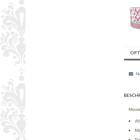
OPT
Ne
BESCHR
Mooie
Af
Ma
De