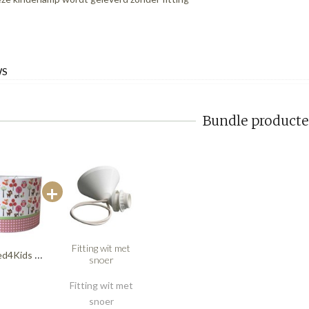
WS
Bundle product
Fitting wit met
Designed4Kids kinderlamp bosdieren roze
snoer
Fitting wit met
snoer