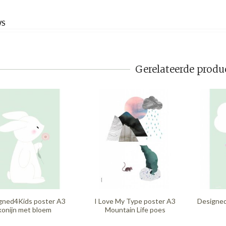
WS
Gerelateerde produ
gned4Kids poster A3
I Love My Type poster A3
Designed
konijn met bloem
Mountain Life poes