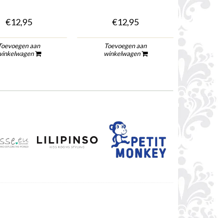
€12,95
€12,95
Toevoegen aan
Toevoegen aan
To
winkelwagen
winkelwagen
wi