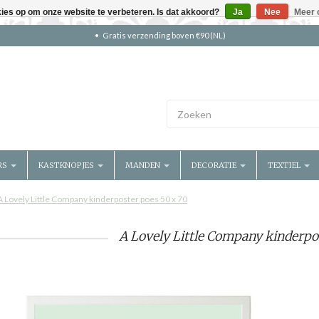
kies op om onze website te verbeteren. Is dat akkoord?
Ja
Nee
Meer 
Gratis verzending boven €90 (NL)
RS
KASTKNOPJES
MANDEN
DECORATIE
TEXTIEL
A Lovely Little Company kinderposter poes 50 x 70
A Lovely Little Company kinderpo