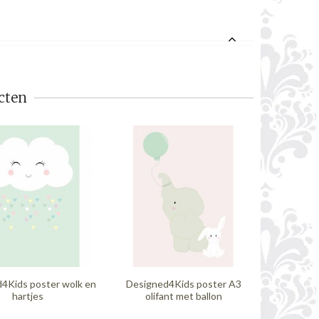
cten
4Kids poster wolk en
Designed4Kids poster A3
Designe
hartjes
olifant met ballon
koni