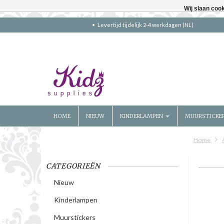
Wij slaan coo
Levertijd tijdelijk 2-4 werkdagen (NL)
HOME
NIEUW
KINDERLAMPEN
MUURSTICKE
Home
CATEGORIEËN
Nieuw
Kinderlampen
Muurstickers