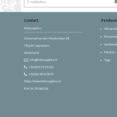
Contact
Product
Kidzsupplies
Alle pro
Nieuwste
Generaal van der Heydenlaan 28
Aanbiedi
7316 BC
Apeldoorn
Merken
Nederland
info@kidzsupplies.nl
Tags
+31(0)55 75 19 130
+31(0)6 38 50 58 97
https://www.kidzsupplies.nl
KvK. Nr. 34 268 126