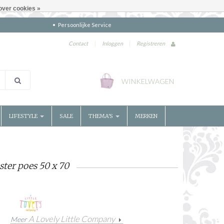
over cookies »
Persoonlijke Service
Contact
|
Inloggen
|
Registreren
WINKELWAGEN
LIFESTYLE
SALE
THEMA'S
MERKEN
ster poes 50 x 70
A Lovely Little Company
Meer