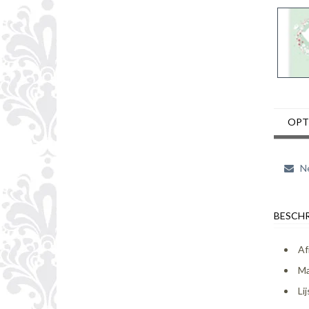
OPT
Ne
BESCHR
Af
Ma
Li