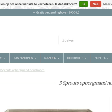
kies op om onze website te verbeteren. Is dat akkoord?
Ja
Nee
Meer 
Gratis verzending boven €90 (NL)
RS
KASTKNOPJES
MANDEN
DECORATIE
TEXTIEL
3 Sprouts opbergmand neushoorn
3 Sprouts opbergmand n