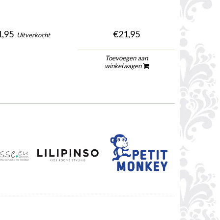
,95
€21,95
Uitverkocht
Toevoegen aan
To
winkelwagen
wi