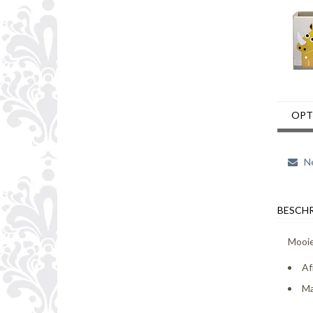
OPT
Ne
BESCHR
Mooie
Af
Ma