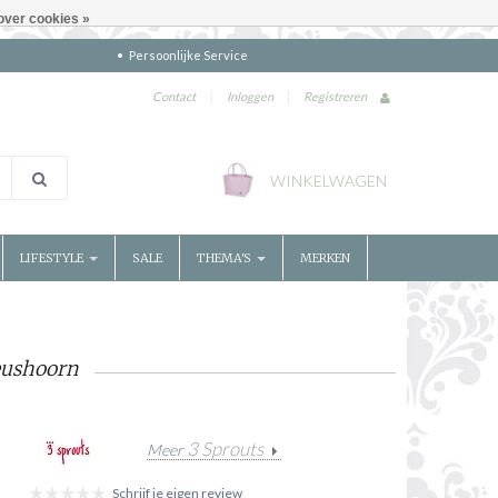
over cookies »
Persoonlijke Service
Contact
|
Inloggen
|
Registreren
WINKELWAGEN
LIFESTYLE
SALE
THEMA'S
MERKEN
eushoorn
3 Sprouts
Meer
Schrijf je eigen review