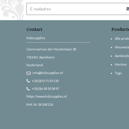
Contact
Product
Kidzsupplies
Alle pro
Nieuwste
Generaal van der Heydenlaan 28
Aanbiedi
7316 BC
Apeldoorn
Merken
Nederland
info@kidzsupplies.nl
Tags
+31(0)55 75 19 130
+31(0)6 38 50 58 97
https://www.kidzsupplies.nl
KvK. Nr. 34 268 126