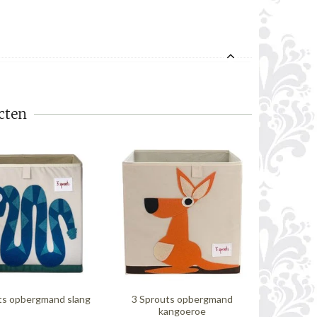
cten
ts opbergmand slang
3 Sprouts opbergmand
3 Sprouts
kangoeroe