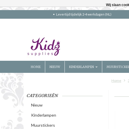
Wij slaan coo
Levertijd tijdelijk 2-4 werkdagen (NL)
HOME
NIEUW
KINDERLAMPEN
MUURSTICKE
Home
CATEGORIEËN
Nieuw
Kinderlampen
Muurstickers