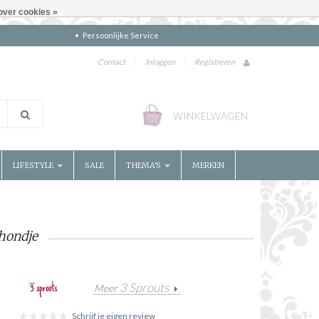
over cookies »
Persoonlijke Service
Contact
|
Inloggen
|
Registreren
WINKELWAGEN
LIFESTYLE
SALE
THEMA'S
MERKEN
hondje
3 Sprouts
Meer
Schrijf je eigen review