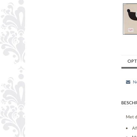
OPT
Ne
BESCHR
Met d
Af