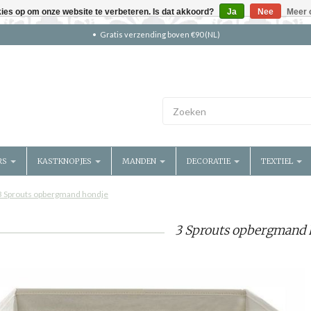
kies op om onze website te verbeteren. Is dat akkoord?
Ja
Nee
Meer 
Gratis verzending boven €90 (NL)
RS
KASTKNOPJES
MANDEN
DECORATIE
TEXTIEL
3 Sprouts opbergmand hondje
3 Sprouts opbergmand 