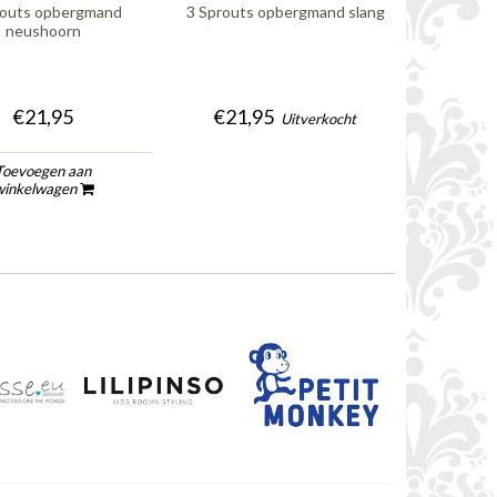
routs opbergmand
3 Sprouts opbergmand slang
3 Spro
neushoorn
€21,95
€21,95
Uitverkocht
Toevoegen aan
To
winkelwagen
wi