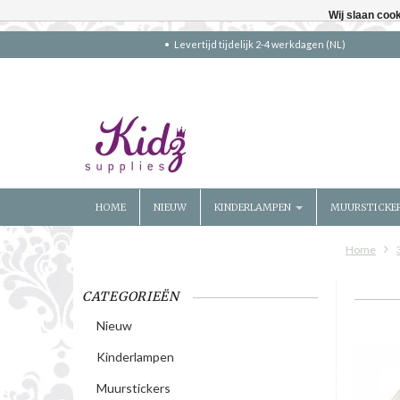
Wij slaan coo
Levertijd tijdelijk 2-4 werkdagen (NL)
HOME
NIEUW
KINDERLAMPEN
MUURSTICKE
Home
CATEGORIEËN
Nieuw
Kinderlampen
Muurstickers