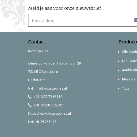
Meld je aan voor onze nieuwsbrief
Contact
Product
Kidzsupplies
Alle pro
Nieuwste
Generaal van der Heydenlaan 28
Aanbiedi
7316 BC
Apeldoorn
Merken
Nederland
info@kidzsupplies.nl
Tags
+31(0)55 75 19 130
+31(0)6 38 50 58 97
https://www.kidzsupplies.nl
KvK. Nr. 34 268 126