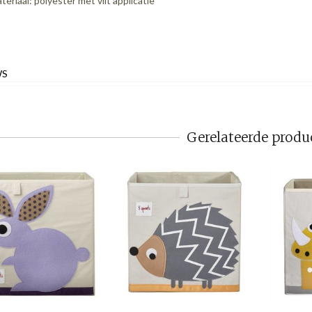
teriaal: polyester met vilt applicatie
WS
Gerelateerde produ