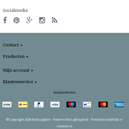
Socialmedia
Contact
Producten
Mijn account
Klantenservice
Betaalmethoden
© Copyright 2026 Kidzsupplies -
Powered by
Lightspeed
-
Theme by totalli t|m e-
commerce