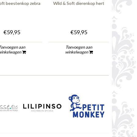
oft beestenkop zebra
Wild & Soft dierenkop hert
Wild & So
€59,95
€59,95
Toevoegen aan
Toevoegen aan
To
winkelwagen
winkelwagen
wi