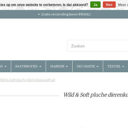
kies op om onze website te verbeteren. Is dat akkoord?
Ja
Nee
Meer 
Gratis verzending boven €90 (NL)
RS
KASTKNOPJES
MANDEN
DECORATIE
TEXTIEL
Wild & Soft pluche dierenkop wolf wit
Wild & Soft pluche dierenko