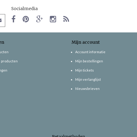
Socialmedia
en
Mijn account
ducten
Account informatie
 producten
Mijn bestellingen
ngen
Mijn tickets
Mijn verlanglijst
Nieuwsbrieven
Betaalmethoden