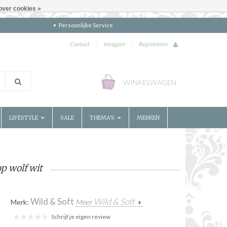
over cookies »
Persoonlijke Service
Contact
|
Inloggen
|
Registreren
WINKELWAGEN
LIFESTYLE
SALE
THEMA'S
MERKEN
p wolf wit
Wild & Soft
Wild & Soft
Merk:
Meer
Schrijf je eigen review