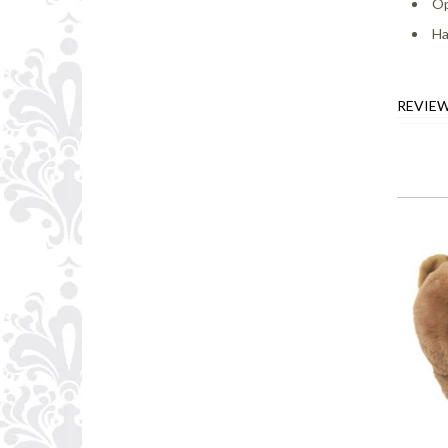
Op
Ha
REVIE