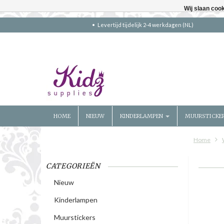
Wij slaan coo
Levertijd tijdelijk 2-4 werkdagen (NL)
HOME
NIEUW
KINDERLAMPEN
MUURSTICKE
Home
CATEGORIEËN
Nieuw
Kinderlampen
Muurstickers