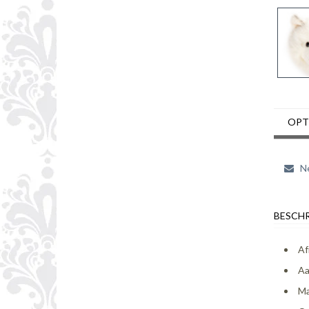
OPT
Ne
BESCHR
Af
Aa
Ma