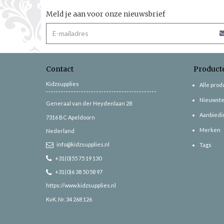
Meld je aan voor onze nieuwsbrief
Contact
Product
Kidzsupplies
Alle pro
Nieuwste
Generaal van der Heydenlaan 28
Aanbiedi
7316 BC
Apeldoorn
Merken
Nederland
info@kidzsupplies.nl
Tags
+31(0)55 75 19 130
+31(0)6 38 50 58 97
https://www.kidzsupplies.nl
KvK. Nr. 34 268 126