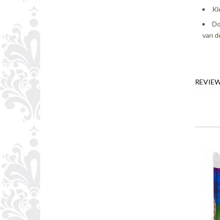
Kl
Do
van d
REVIE