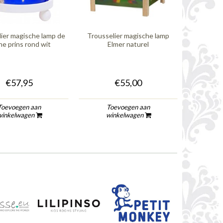
ier magische lamp de
Trousselier magische lamp
Trousselier
ne prins rond wit
Elmer naturel
€57,95
€55,00
Toevoegen aan
Toevoegen aan
To
winkelwagen
winkelwagen
wi