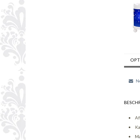
OPT
Ne
BESCHR
Af
Ka
Ma