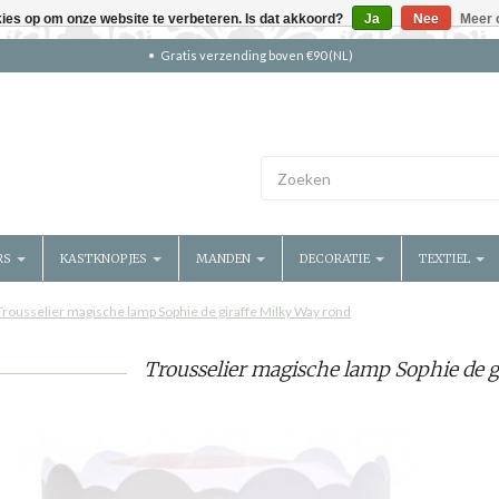
kies op om onze website te verbeteren. Is dat akkoord?
Ja
Nee
Meer 
Gratis verzending boven €90 (NL)
RS
KASTKNOPJES
MANDEN
DECORATIE
TEXTIEL
Trousselier magische lamp Sophie de giraffe Milky Way rond
Trousselier magische lamp Sophie de g