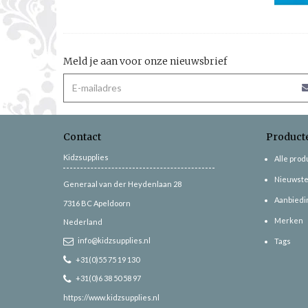
Meld je aan voor onze nieuwsbrief
Contact
Product
Kidzsupplies
Alle pro
Nieuwste
Generaal van der Heydenlaan 28
Aanbiedi
7316 BC
Apeldoorn
Merken
Nederland
info@kidzsupplies.nl
Tags
+31(0)55 75 19 130
+31(0)6 38 50 58 97
https://www.kidzsupplies.nl