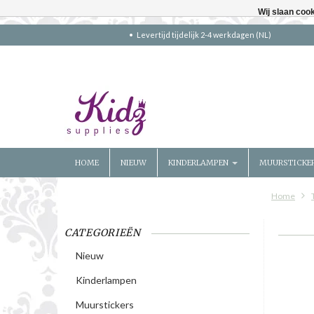
Wij slaan coo
Levertijd tijdelijk 2-4 werkdagen (NL)
HOME
NIEUW
KINDERLAMPEN
MUURSTICKE
Home
CATEGORIEËN
Nieuw
Kinderlampen
Muurstickers