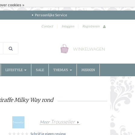
over cookies »
Persoonlijke Service
Contact
|
Inloggen
|
Registreren
WINKELWAGEN
LIFESTYLE
SALE
THEMA'S
MERKEN
iraffe Milky Way rond
Trousselier
Meer
Schrijf je eigen review