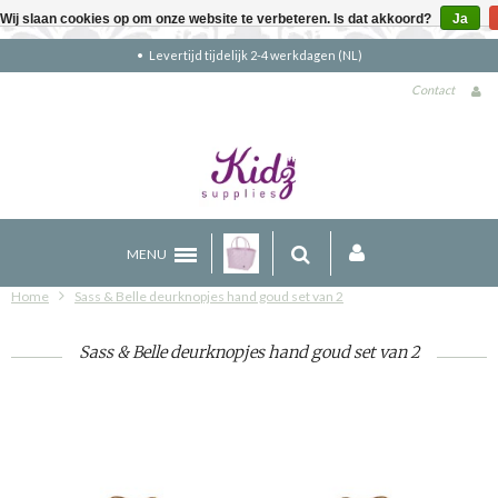
Wij slaan cookies op om onze website te verbeteren. Is dat akkoord?
Ja
NL)
Gratis verzending boven €90 (NL)
Contact
MENU
Home
Sass & Belle deurknopjes hand goud set van 2
Sass & Belle deurknopjes hand goud set van 2