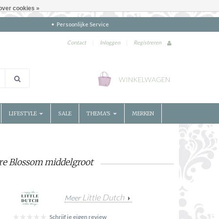
over cookies »
Persoonlijke Service
Contact
|
Inloggen
|
Registreren
WINKELWAGEN
LIFESTYLE
SALE
THEMA'S
MERKEN
re Blossom middelgroot
Little Dutch
Meer
Schrijf je eigen review