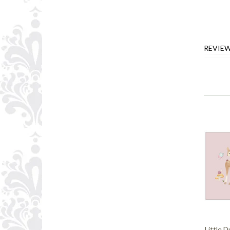
REVIE
Little D