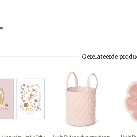
WS
Gerelateerde produ
utch poster Hertje Fairy
Little Dutch opbergmand roze
Little D