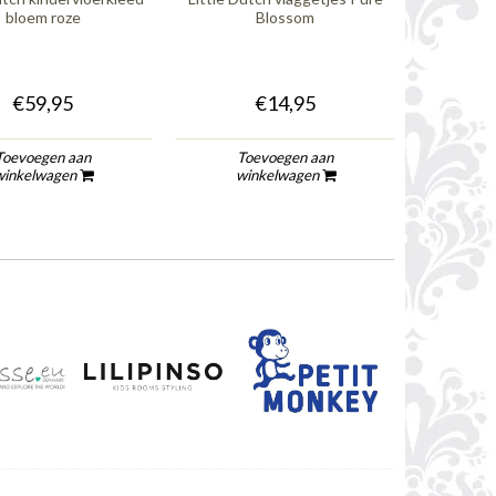
bloem roze
Blossom
€59,95
€14,95
Toevoegen aan
Toevoegen aan
To
winkelwagen
winkelwagen
wi