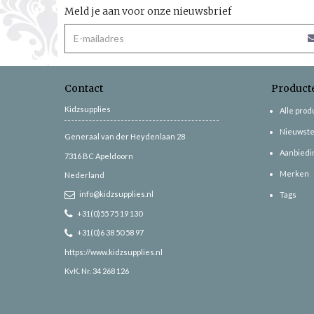
Meld je aan voor onze nieuwsbrief
Contact
Product
Kidzsupplies
Alle pro
Nieuwste
Generaal van der Heydenlaan 28
Aanbiedi
7316 BC
Apeldoorn
Merken
Nederland
info@kidzsupplies.nl
Tags
+31(0)55 75 19 130
+31(0)6 38 50 58 97
https://www.kidzsupplies.nl
KvK. Nr. 34 268 126