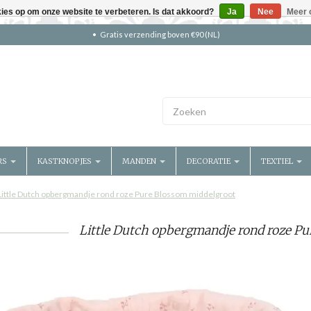
kies op om onze website te verbeteren. Is dat akkoord?
Ja
Nee
Meer 
Gratis verzending boven €90 (NL)
RS
KASTKNOPJES
MANDEN
DECORATIE
TEXTIEL
Little Dutch opbergmandje rond roze Pure Blossom middelgroot
Little Dutch opbergmandje rond roze Pu