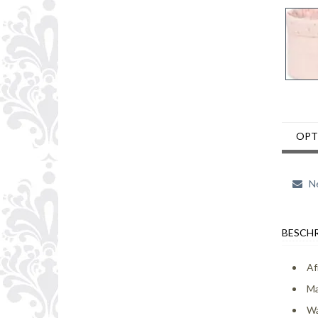
OPT
Ne
BESCHR
Af
Ma
Wa