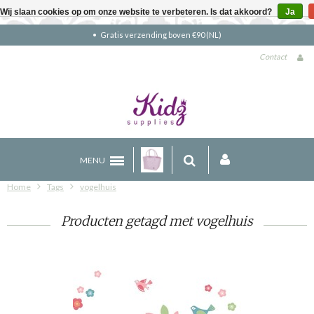
Wij slaan cookies op om onze website te verbeteren. Is dat akkoord?
Ja
Gratis verzending boven €90 (NL)
Contact
MENU
Home
Tags
vogelhuis
Producten getagd met vogelhuis