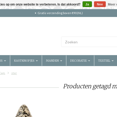
kies op om onze website te verbeteren. Is dat akkoord?
Ja
Nee
Meer 
Gratis verzending boven €90 (NL)
RS
KASTKNOPJES
MANDEN
DECORATIE
TEXTIEL
Tags
ster
Producten getagd me