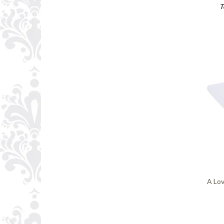
T
A Lov