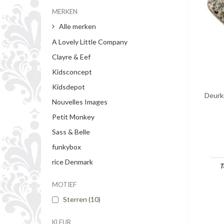
MERKEN
Alle merken
A Lovely Little Company
Clayre & Eef
Kidsconcept
Kidsdepot
Deurkn
Nouvelles Images
Petit Monkey
Sass & Belle
funkybox
rice Denmark
T
MOTIEF
Sterren
(10)
KLEUR