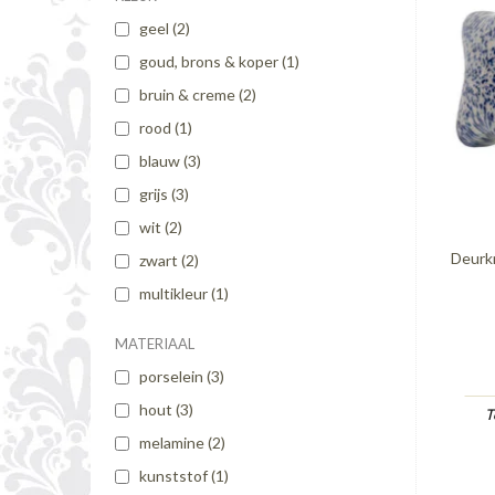
geel
(2)
goud, brons & koper
(1)
bruin & creme
(2)
rood
(1)
blauw
(3)
grijs
(3)
wit
(2)
Deurkn
zwart
(2)
multikleur
(1)
MATERIAAL
porselein
(3)
hout
(3)
T
melamine
(2)
kunststof
(1)