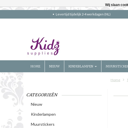
Wij slaan coo
Levertijd tijdelijk 2-4 werkdagen (NL)
HOME
NIEUW
KINDERLAMPEN
MUURSTICKE
Home
CATEGORIEËN
Nieuw
Kinderlampen
Muurstickers