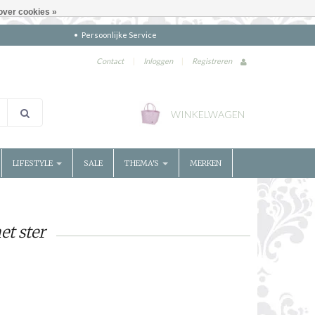
over cookies »
Persoonlijke Service
Contact
|
Inloggen
|
Registreren
WINKELWAGEN
LIFESTYLE
SALE
THEMA'S
MERKEN
t ster