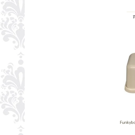
T
Funkybo