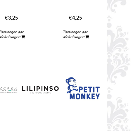
€3,25
€4,25
Toevoegen aan
Toevoegen aan
To
winkelwagen
winkelwagen
wi