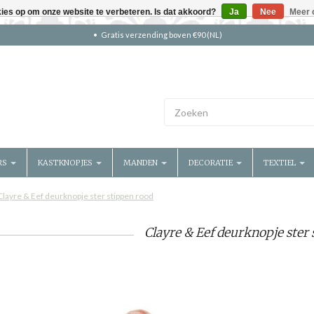
kies op om onze website te verbeteren. Is dat akkoord?
Ja
Nee
Meer 
Gratis verzending boven €90 (NL)
RS
KASTKNOPJES
MANDEN
DECORATIE
TEXTIEL
Clayre & Eef deurknopje ster stippen rood
Clayre & Eef deurknopje ster 