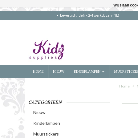
Wij slaan coo
Levertijd tijdelijk 2-4 werkdagen (NL)
HOME
NIEUW
KINDERLAMPEN
MUURSTICKE
Home
CATEGORIEËN
Nieuw
Kinderlampen
Muurstickers