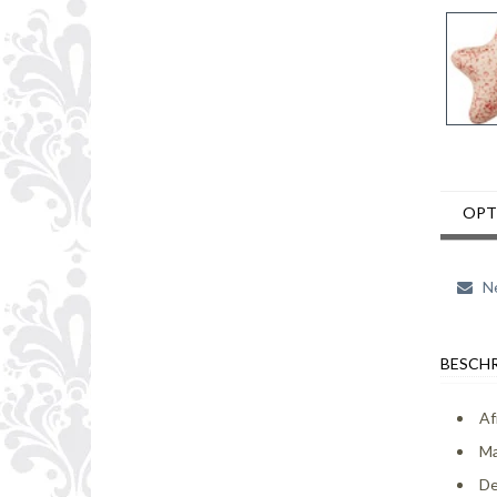
OPT
Ne
BESCHR
Af
Ma
De