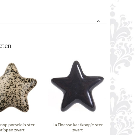
cten
nop porselein ster
La Finesse kastknopje ster
La Finesse 
stippen zwart
zwart