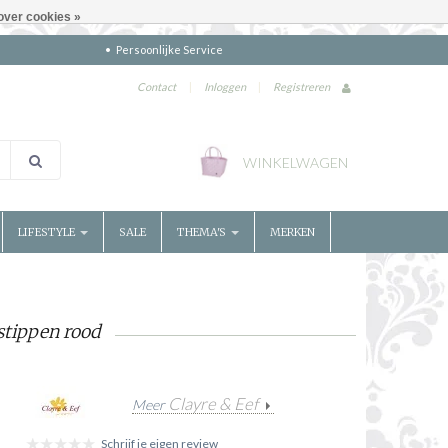
over cookies »
Persoonlijke Service
Contact
|
Inloggen
|
Registreren
WINKELWAGEN
LIFESTYLE
SALE
THEMA'S
MERKEN
stippen rood
Clayre & Eef
Meer
Schrijf je eigen review