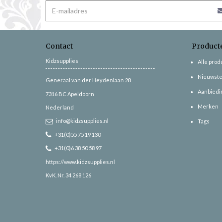
Contact
Product
Kidzsupplies
Alle pro
Nieuwste
Generaal van der Heydenlaan 28
Aanbiedi
7316 BC
Apeldoorn
Merken
Nederland
info@kidzsupplies.nl
Tags
+31(0)55 75 19 130
+31(0)6 38 50 58 97
https://www.kidzsupplies.nl
KvK. Nr. 34 268 126