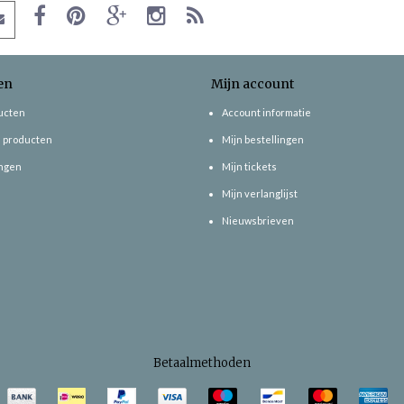
en
Mijn account
ducten
Account informatie
 producten
Mijn bestellingen
ngen
Mijn tickets
Mijn verlanglijst
Nieuwsbrieven
Betaalmethoden