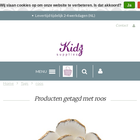
Wij slaan cookies op om onze website te verbeteren. Is dat akkoord?
Ja
Gratis verzending boven €90 (NL)
Contact
MENU
Home
Tags
roos
Producten getagd met roos