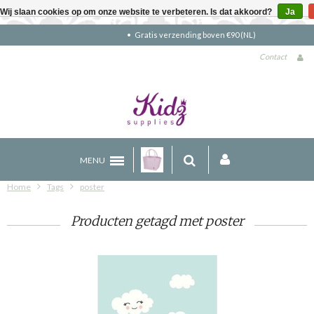
Wij slaan cookies op om onze website te verbeteren. Is dat akkoord?
Ja
Gratis verzending boven €90 (NL)
Contact
MENU
Home
Tags
poster
Producten getagd met poster