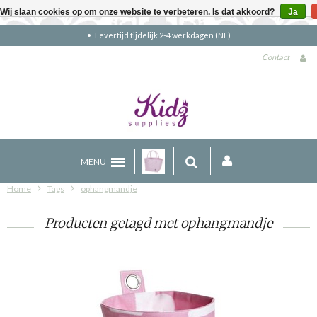
Wij slaan cookies op om onze website te verbeteren. Is dat akkoord?
Ja
NL)
Gratis verzending boven €90 (NL)
Contact
MENU
Home
Tags
ophangmandje
Producten getagd met ophangmandje